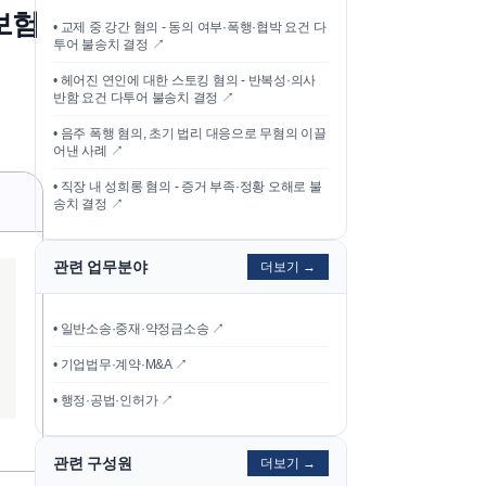
보험
•
교제 중 강간 혐의 - 동의 여부·폭행·협박 요건 다
투어 불송치 결정
↗
•
헤어진 연인에 대한 스토킹 혐의 - 반복성·의사
반함 요건 다투어 불송치 결정
↗
•
음주 폭행 혐의, 초기 법리 대응으로 무혐의 이끌
어낸 사례
↗
•
직장 내 성희롱 혐의 - 증거 부족·정황 오해로 불
송치 결정
↗
관련 업무분야
더보기 →
• 일반소송·중재·약정금소송 ↗
• 기업법무·계약·M&A ↗
• 행정·공법·인허가 ↗
관련 구성원
더보기 →