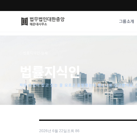
그룹소개
그룹소개
업무사례
⌂
›
법률지식인
›
상세
법무법인 대한중앙의 강점
성공사례
법률지식인
오시는 길
기업 인사이트
통합검색
사례분석/최신동
법률정보
차량 손잡이 잡고 있는 줄 모르고 출발했는데 뺑소니로 신고됐어요, 
법률지식인
고객후기
2026년 6월 22일
조회
86