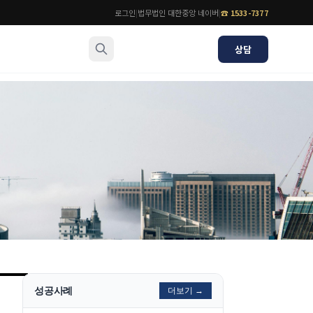
로그인
|
법무법인 대한중앙 네이버
|
☎
1533-7377
상담
소식/자료
변호사
언론보도
공지사항
법률 블로그
법률서식
뉴스레터/브로슈어
성공사례
더보기 →