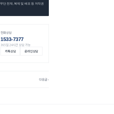
단 전재, 복제 및 배포 등 저작권
전화상담
1533-7377
365일 24시간 상담 가능
카톡상담
온라인상담
다음글 ›