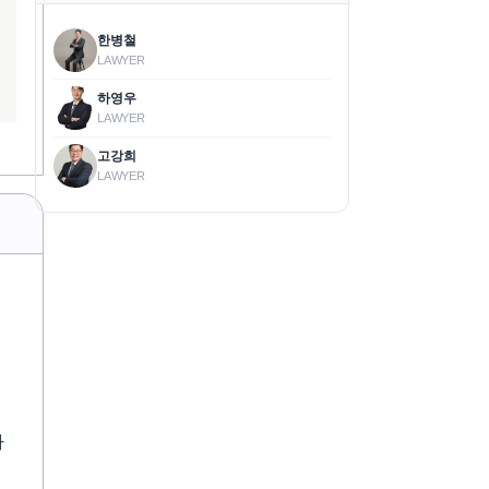
한병철
LAWYER
하영우
LAWYER
고강희
LAWYER
가