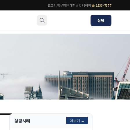
로그인
|
법무법인 대한중앙 네이버
|
☎
1533-7377
상담
소식/자료
변호사
언론보도
공지사항
법률 블로그
법률서식
뉴스레터/브로슈어
성공사례
더보기 →