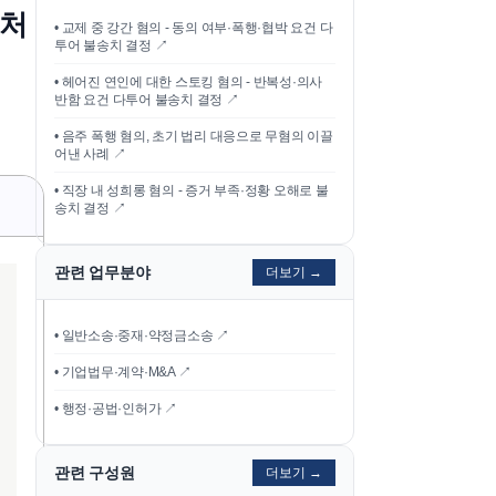
대처
•
교제 중 강간 혐의 - 동의 여부·폭행·협박 요건 다
투어 불송치 결정
↗
•
헤어진 연인에 대한 스토킹 혐의 - 반복성·의사
반함 요건 다투어 불송치 결정
↗
•
음주 폭행 혐의, 초기 법리 대응으로 무혐의 이끌
어낸 사례
↗
•
직장 내 성희롱 혐의 - 증거 부족·정황 오해로 불
송치 결정
↗
관련 업무분야
더보기 →
• 일반소송·중재·약정금소송 ↗
• 기업법무·계약·M&A ↗
• 행정·공법·인허가 ↗
관련 구성원
더보기 →