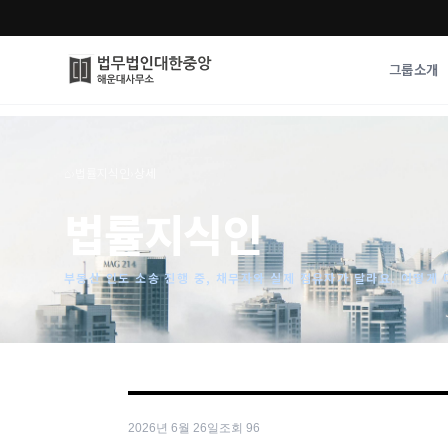
그룹소개
그룹소개
업무사례
⌂
›
법률지식인
›
상세
법무법인 대한중앙의 강점
성공사례
법률지식인
오시는 길
기업 인사이트
통합검색
사례분석/최신동
법률정보
부동산 인도 소송 진행 중, 채무자와 실제 점유자가 달라요. 어떻게
법률지식인
고객후기
2026년 6월 26일
조회
96