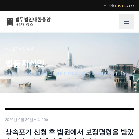
로그인
☎
1533-7377
그룹소개
업무사례
⌂
›
법률지식인
›
상세
법무법인 대한중앙의 강점
성공사례
법률지식인
오시는 길
기업 인사이트
상속포기 신청 후 법원에서 보정명령을 받았습니다, 어떻게 대응해야 하나요?
통합검색
사례분석/최신동향
법률정보
법률지식인
고객후기
업무분야
전문 변호사
2026년 6월 26일
조회
100
업무분야
각 전문 변호사
전체
상속포기 신청 후 법원에서 보정명령을 받았
소식/자료