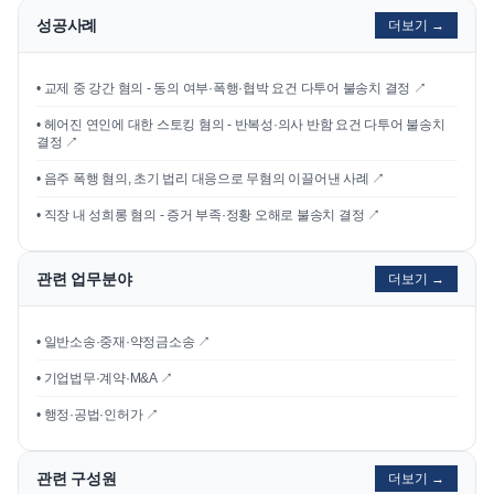
성공사례
더보기 →
•
교제 중 강간 혐의 - 동의 여부·폭행·협박 요건 다투어 불송치 결정
↗
•
헤어진 연인에 대한 스토킹 혐의 - 반복성·의사 반함 요건 다투어 불송치
결정
↗
•
음주 폭행 혐의, 초기 법리 대응으로 무혐의 이끌어낸 사례
↗
•
직장 내 성희롱 혐의 - 증거 부족·정황 오해로 불송치 결정
↗
관련 업무분야
더보기 →
• 일반소송·중재·약정금소송 ↗
• 기업법무·계약·M&A ↗
• 행정·공법·인허가 ↗
관련 구성원
더보기 →