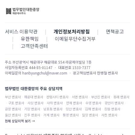
서비스 이용약관
|
개인정보처리방침
|
면책공고
|
유한책임
|
이메일무단수집거부
|
고객만족센터
주소
부산광역시 해운대구 해운대로 554 라온제이빌딩 7층
사업자등록번호
444-85-01147
·
대표번호
1533-7377
이메일문의
hanbyungchul@naver.com
·
광고책임변호사
한병철 변호사
법무법인 대한중앙의 주요 상담지역
부산
변호사
·
해운대
변호사
·
센텀시티
변호사
·
서면
변호사
·
부산진
변호사
·
동래
변호사
·
구포
변호사
·
사상
변호사
·
사하
변호사
·
연제
변호사
·
수영
변호사
·
광안리
변호사
·
금정
변호사
·
기장
변호사
·
남포동
변호사
·
양산
변호사
·
김해
변호사
·
창원
변호사
·
울산
변호사
·
진주
변호사
·
거제
변호사
·
통영
변호사
·
밀양
변호사
·
사천
변호사
·
전체 상담지역 보기 →