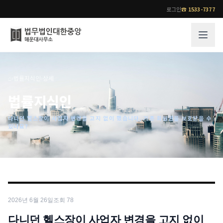
로그인
☎
1533-7377
그룹소개
업무사례
⌂
›
법률지식인
›
상세
법무법인 대한중앙의 강점
성공사례
법률지식인
오시는 길
기업 인사이트
다니던 헬스장이 사업자 변경을 고지 없이 했습니다, 기존 회원권을 보호받을 수
통합검색
사례분석/최신동향
있나요?
법률정보
법률지식인
고객후기
업무분야
전문 변호사
업무분야
각 전문 변호사
2026년 6월 26일
조회
78
전체
소식/자료
다니던 헬스장이 사업자 변경을 고지 없이