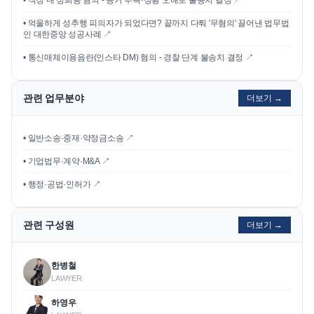
•
직장 내 성희롱 혐의 - 증거 부족·정황 오해로 불송치 결정
↗
•
억울하게 성추행 피의자가 되었다면? 끝까지 다퉈 '무혐의' 끌어낸 법무법
인 대한중앙 성공사례
↗
•
통신매체이용음란(인스타 DM) 혐의 - 경찰 단계 불송치 결정
↗
관련 업무분야
더보기 →
• 일반소송·중재·약정금소송 ↗
• 기업법무·계약·M&A ↗
• 행정·공법·인허가 ↗
관련 구성원
더보기 →
한병철
LAWYER
하영우