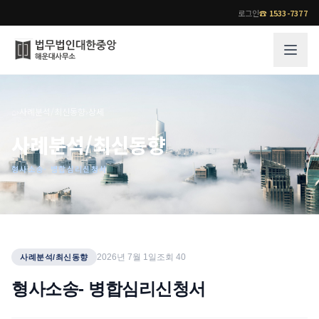
로그인
☎
1533-7377
그룹소개
업무사례
⌂
›
사례분석/최신동향
›
상세
법무법인 대한중앙의 강점
성공사례
사례분석/최신동향
오시는 길
기업 인사이트
형사소송- 병합심리신청서
통합검색
사례분석/최신동향
법률정보
법률지식인
고객후기
업무분야
전문 변호사
2026년 7월 1일
조회
40
사례분석/최신동향
업무분야
각 전문 변호사
형사소송- 병합심리신청서
전체
소식/자료