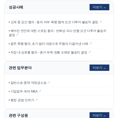
성공사례
더보기 →
•
교제 중 강간 혐의 - 동의 여부·폭행·협박 요건 다투어 불송치 결정
↗
•
헤어진 연인에 대한 스토킹 혐의 - 반복성·의사 반함 요건 다투어 불송치
결정
↗
•
음주 폭행 혐의, 초기 법리 대응으로 무혐의 이끌어낸 사례
↗
•
직장 내 성희롱 혐의 - 증거 부족·정황 오해로 불송치 결정
↗
관련 업무분야
더보기 →
• 일반소송·중재·약정금소송 ↗
• 기업법무·계약·M&A ↗
• 행정·공법·인허가 ↗
관련 구성원
더보기 →