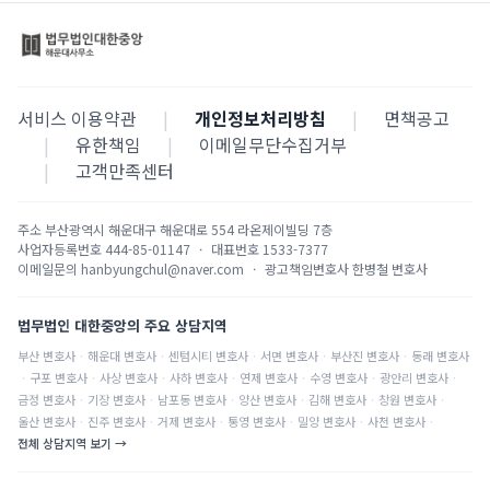
서비스 이용약관
|
개인정보처리방침
|
면책공고
|
유한책임
|
이메일무단수집거부
|
고객만족센터
주소
부산광역시 해운대구 해운대로 554 라온제이빌딩 7층
사업자등록번호
444-85-01147
·
대표번호
1533-7377
이메일문의
hanbyungchul@naver.com
·
광고책임변호사
한병철 변호사
법무법인 대한중앙의 주요 상담지역
부산
변호사
·
해운대
변호사
·
센텀시티
변호사
·
서면
변호사
·
부산진
변호사
·
동래
변호사
·
구포
변호사
·
사상
변호사
·
사하
변호사
·
연제
변호사
·
수영
변호사
·
광안리
변호사
·
금정
변호사
·
기장
변호사
·
남포동
변호사
·
양산
변호사
·
김해
변호사
·
창원
변호사
·
울산
변호사
·
진주
변호사
·
거제
변호사
·
통영
변호사
·
밀양
변호사
·
사천
변호사
·
전체 상담지역 보기 →