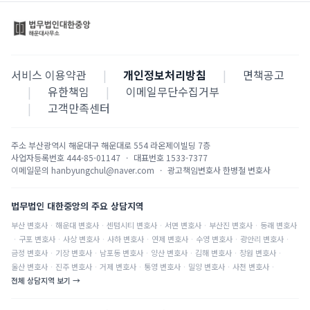
서비스 이용약관
|
개인정보처리방침
|
면책공고
|
유한책임
|
이메일무단수집거부
|
고객만족센터
주소
부산광역시 해운대구 해운대로 554 라온제이빌딩 7층
사업자등록번호
444-85-01147
·
대표번호
1533-7377
이메일문의
hanbyungchul@naver.com
·
광고책임변호사
한병철 변호사
법무법인 대한중앙의 주요 상담지역
부산
변호사
·
해운대
변호사
·
센텀시티
변호사
·
서면
변호사
·
부산진
변호사
·
동래
변호사
·
구포
변호사
·
사상
변호사
·
사하
변호사
·
연제
변호사
·
수영
변호사
·
광안리
변호사
·
금정
변호사
·
기장
변호사
·
남포동
변호사
·
양산
변호사
·
김해
변호사
·
창원
변호사
·
울산
변호사
·
진주
변호사
·
거제
변호사
·
통영
변호사
·
밀양
변호사
·
사천
변호사
·
전체 상담지역 보기 →