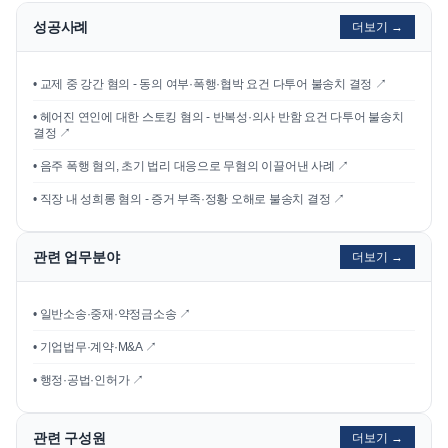
성공사례
더보기 →
•
교제 중 강간 혐의 - 동의 여부·폭행·협박 요건 다투어 불송치 결정
↗
•
헤어진 연인에 대한 스토킹 혐의 - 반복성·의사 반함 요건 다투어 불송치
결정
↗
•
음주 폭행 혐의, 초기 법리 대응으로 무혐의 이끌어낸 사례
↗
•
직장 내 성희롱 혐의 - 증거 부족·정황 오해로 불송치 결정
↗
관련 업무분야
더보기 →
• 일반소송·중재·약정금소송 ↗
• 기업법무·계약·M&A ↗
• 행정·공법·인허가 ↗
관련 구성원
더보기 →