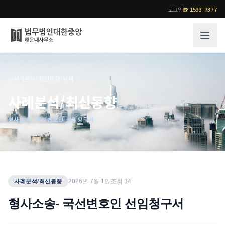
로그인
☎
1533-7377
그룹소개
업무사례
⌂
›
사례분석/최신동향
›
상세
법무법인 대한중앙의 강점
성공사례
사례분석/최신동향
오시는 길
기업 인사이트
형사소송- 국선변호인 선임청구서
통합검색
사례분석/최신동향
법률정보
법률지식인
고객후기
업무분야
전문 변호사
2026년 7월 1일
조회
34
사례분석/최신동향
업무분야
각 전문 변호사
형사소송- 국선변호인 선임청구서
전체
소식/자료