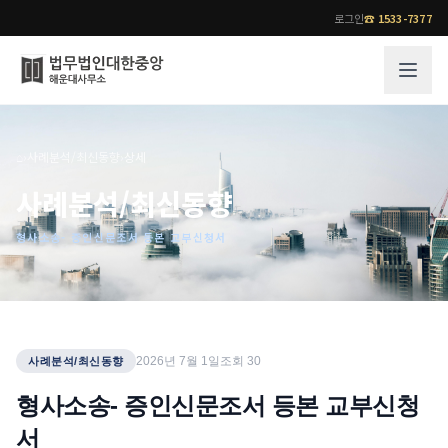
로그인
☎
1533-7377
그룹소개
업무사례
⌂
›
사례분석/최신동향
›
상세
법무법인 대한중앙의 강점
성공사례
사례분석/최신동향
오시는 길
기업 인사이트
형사소송- 증인신문조서 등본 교부신청서
통합검색
사례분석/최신동향
법률정보
법률지식인
고객후기
업무분야
전문 변호사
2026년 7월 1일
조회
30
사례분석/최신동향
업무분야
각 전문 변호사
형사소송- 증인신문조서 등본 교부신청
전체
서
소식/자료