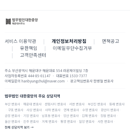
서비스 이용약관
|
개인정보처리방침
|
면책공고
|
유한책임
|
이메일무단수집거부
|
고객만족센터
주소
부산광역시 해운대구 해운대로 554 라온제이빌딩 7층
사업자등록번호
444-85-01147
·
대표번호
1533-7377
이메일문의
hanbyungchul@naver.com
·
광고책임변호사
한병철 변호사
법무법인 대한중앙의 주요 상담지역
부산
변호사
·
해운대
변호사
·
센텀시티
변호사
·
서면
변호사
·
부산진
변호사
·
동래
변호사
·
구포
변호사
·
사상
변호사
·
사하
변호사
·
연제
변호사
·
수영
변호사
·
광안리
변호사
·
금정
변호사
·
기장
변호사
·
남포동
변호사
·
양산
변호사
·
김해
변호사
·
창원
변호사
·
울산
변호사
·
진주
변호사
·
거제
변호사
·
통영
변호사
·
밀양
변호사
·
사천
변호사
·
전체 상담지역 보기 →