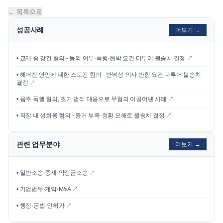
← 목록으로
성공사례
더보기 →
•
교제 중 강간 혐의 - 동의 여부·폭행·협박 요건 다투어 불송치 결정
↗
•
헤어진 연인에 대한 스토킹 혐의 - 반복성·의사 반함 요건 다투어 불송치
결정
↗
•
음주 폭행 혐의, 초기 법리 대응으로 무혐의 이끌어낸 사례
↗
•
직장 내 성희롱 혐의 - 증거 부족·정황 오해로 불송치 결정
↗
관련 업무분야
더보기 →
• 일반소송·중재·약정금소송 ↗
• 기업법무·계약·M&A ↗
• 행정·공법·인허가 ↗