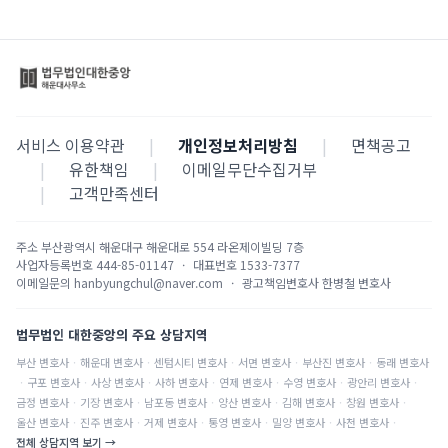
서비스 이용약관
|
개인정보처리방침
|
면책공고
|
유한책임
|
이메일무단수집거부
|
고객만족센터
주소
부산광역시 해운대구 해운대로 554 라온제이빌딩 7층
사업자등록번호
444-85-01147
·
대표번호
1533-7377
이메일문의
hanbyungchul@naver.com
·
광고책임변호사
한병철 변호사
법무법인 대한중앙의 주요 상담지역
부산
변호사
·
해운대
변호사
·
센텀시티
변호사
·
서면
변호사
·
부산진
변호사
·
동래
변호사
·
구포
변호사
·
사상
변호사
·
사하
변호사
·
연제
변호사
·
수영
변호사
·
광안리
변호사
·
금정
변호사
·
기장
변호사
·
남포동
변호사
·
양산
변호사
·
김해
변호사
·
창원
변호사
·
울산
변호사
·
진주
변호사
·
거제
변호사
·
통영
변호사
·
밀양
변호사
·
사천
변호사
·
전체 상담지역 보기 →