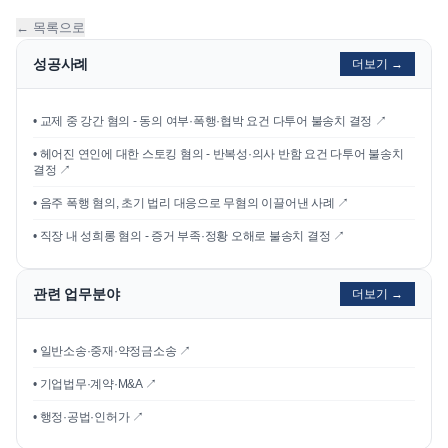
← 목록으로
성공사례
더보기 →
•
교제 중 강간 혐의 - 동의 여부·폭행·협박 요건 다투어 불송치 결정
↗
•
헤어진 연인에 대한 스토킹 혐의 - 반복성·의사 반함 요건 다투어 불송치
결정
↗
•
음주 폭행 혐의, 초기 법리 대응으로 무혐의 이끌어낸 사례
↗
•
직장 내 성희롱 혐의 - 증거 부족·정황 오해로 불송치 결정
↗
관련 업무분야
더보기 →
• 일반소송·중재·약정금소송 ↗
• 기업법무·계약·M&A ↗
• 행정·공법·인허가 ↗