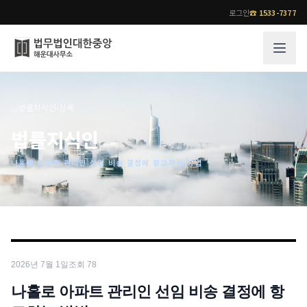
로그인
☎
1533-7377
그룹소개
업무사례
⌂
›
법률지식인
›
상세
법무법인 대한중앙의 강점
성공사례
법률지식인
오시는 길
기업 인사이트
나홀로 아파트 관리인 선임 비송 결정에 항고하는 방법
통합검색
사례분석/최신동향
법률정보
법률지식인
고객후기
업무분야
전문 변호사
2026년 7월 1일
조회
78
업무분야
각 전문 변호사
전체
나홀로 아파트 관리인 선임 비송 결정에 항
소식/자료