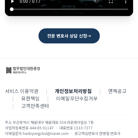
언론보도
공지사항
법률 블로그
전문 변호사 상담 신청
→
법률서식
뉴스레터/브로슈어
서비스 이용약관
|
개인정보처리방침
|
면책공고
|
유한책임
|
이메일무단수집거부
|
고객만족센터
주소
부산광역시 해운대구 해운대로 554 라온제이빌딩 7층
사업자등록번호
444-85-01147
·
대표번호
1533-7377
이메일문의
hanbyungchul@naver.com
·
광고책임변호사
한병철 변호사