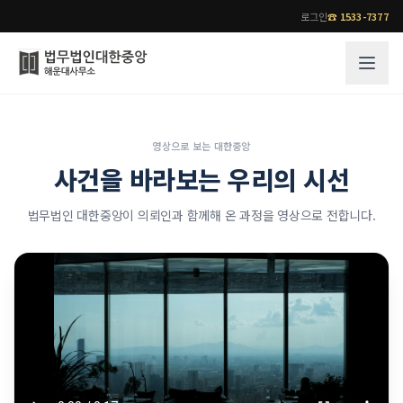
로그인
☎
1533-7377
그룹소개
업무사례
영상으로 보는 대한중앙
사건을 바라보는 우리의 시선
법무법인 대한중앙의 강점
성공사례
오시는 길
기업 인사이트
법무법인 대한중앙이 의뢰인과 함께해 온 과정을 영상으로 전합니다.
통합검색
사례분석/최신동향
법률정보
법률지식인
고객후기
업무분야
전문 변호사
업무분야
각 전문 변호사
전체
소식/자료