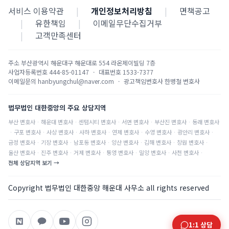
서비스 이용약관
|
개인정보처리방침
|
면책공고
|
유한책임
|
이메일무단수집거부
|
고객만족센터
주소
부산광역시 해운대구 해운대로 554 라온제이빌딩 7층
사업자등록번호
444-85-01147
·
대표번호
1533-7377
이메일문의
hanbyungchul@naver.com
·
광고책임변호사
한병철 변호사
법무법인 대한중앙의 주요 상담지역
부산
변호사
·
해운대
변호사
·
센텀시티
변호사
·
서면
변호사
·
부산진
변호사
·
동래
변호사
·
구포
변호사
·
사상
변호사
·
사하
변호사
·
연제
변호사
·
수영
변호사
·
광안리
변호사
·
금정
변호사
·
기장
변호사
·
남포동
변호사
·
양산
변호사
·
김해
변호사
·
창원
변호사
·
울산
변호사
·
진주
변호사
·
거제
변호사
·
통영
변호사
·
밀양
변호사
·
사천
변호사
·
전체 상담지역 보기 →
Copyright 법무법인 대한중앙 해운대 사무소 all rights reserved
1:1 상담