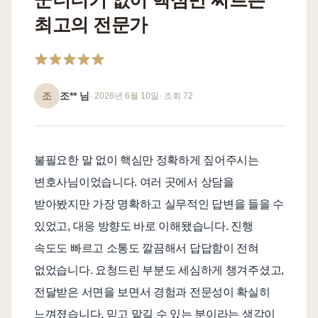
군더더기 없이 핵심만 찌르는
최고의 전문가
언론보도
공지사항
법률 블로그
법률서식
조
조**
님
·
2026년 6월 10일
· 조회
72
뉴스레터/브로슈어
불필요한 말 없이 핵심만 정확하게 짚어주시는
변호사님이었습니다. 여러 곳에서 상담을
받아봤지만 가장 명확하고 실무적인 답변을 들을 수
있었고, 대응 방향도 바로 이해됐습니다. 진행
속도도 빠르고 소통도 깔끔해서 답답함이 전혀
없었습니다. 요청드린 부분도 세심하게 챙겨주셨고,
전달받은 서면을 보면서 경험과 전문성이 확실히
느껴졌습니다. 믿고 맡길 수 있는 분이라는 생각이