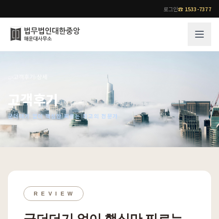
로그인
☎
1533-7377
그룹소개
업무사례
⌂
›
고객후기
›
상세
법무법인 대한중앙의 강점
성공사례
고객후기
오시는 길
기업 인사이트
군더더기 없이 핵심만 찌르는 최고의 전문가
통합검색
사례분석/최신동향
법률정보
법률지식인
고객후기
업무분야
전문 변호사
업무분야
각 전문 변호사
R E V I E W
전체
소식/자료