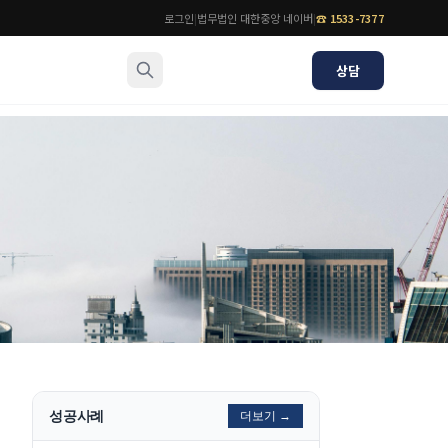
로그인
|
법무법인 대한중앙 네이버
|
☎
1533-7377
상담
소식/자료
변호사
언론보도
공지사항
법률 블로그
법률서식
뉴스레터/브로슈어
성공사례
더보기 →