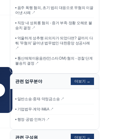
•
음주 폭행 혐의, 초기 법리 대응으로 무혐의 이끌
어낸 사례
↗
•
직장 내 성희롱 혐의 - 증거 부족·정황 오해로 불
송치 결정
↗
•
억울하게 성추행 피의자가 되었다면? 끝까지 다
퉈 '무혐의' 끌어낸 법무법인 대한중앙 성공사례
↗
•
통신매체이용음란(인스타 DM) 혐의 - 경찰 단계
불송치 결정
↗
관련 업무분야
더보기 →
• 일반소송·중재·약정금소송 ↗
• 기업법무·계약·M&A ↗
• 행정·공법·인허가 ↗
관련 구성원
더보기 →