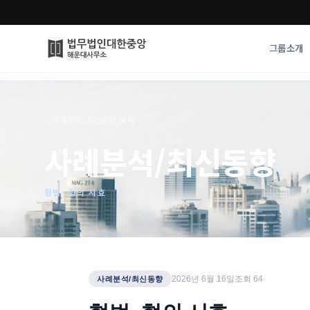
그룹소개
그룹소개
업무사례
⌂
›
사례분석/최신동향
›
상세
법무법인 대한중앙의 강점
성공사례
사례분석/최신동향
오시는 길
기업 인사이트
통합검색
사례분석/최신동
법률정보
형법- 형의 시효
법률지식인
고객후기
2026년 6월 16일
조회
64
사례분석/최신동향