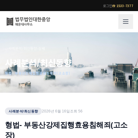
로그인
☎
1533-7377
그룹소개
업무사례
⌂
›
사례분석/최신동향
›
상세
법무법인 대한중앙의 강점
성공사례
사례분석/최신동향
오시는 길
기업 인사이트
형법- 부동산강제집행효용침해죄(고소장)
통합검색
사례분석/최신동향
법률정보
법률지식인
고객후기
업무분야
전문 변호사
2026년 6월 16일
조회
56
사례분석/최신동향
업무분야
각 전문 변호사
형법- 부동산강제집행효용침해죄(고소
전체
장)
소식/자료