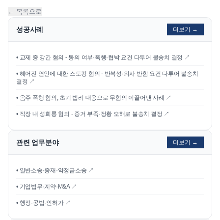
← 목록으로
성공사례
더보기 →
•
교제 중 강간 혐의 - 동의 여부·폭행·협박 요건 다투어 불송치 결정
↗
•
헤어진 연인에 대한 스토킹 혐의 - 반복성·의사 반함 요건 다투어 불송치
결정
↗
•
음주 폭행 혐의, 초기 법리 대응으로 무혐의 이끌어낸 사례
↗
•
직장 내 성희롱 혐의 - 증거 부족·정황 오해로 불송치 결정
↗
관련 업무분야
더보기 →
• 일반소송·중재·약정금소송 ↗
• 기업법무·계약·M&A ↗
• 행정·공법·인허가 ↗