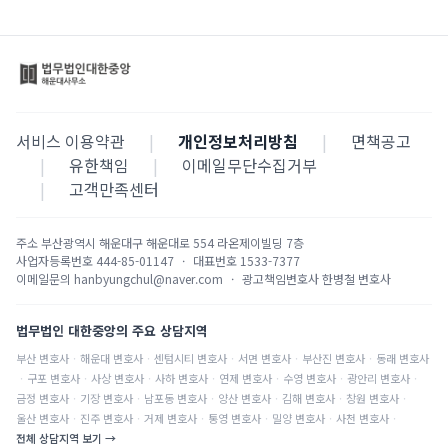
서비스 이용약관
|
개인정보처리방침
|
면책공고
|
유한책임
|
이메일무단수집거부
|
고객만족센터
주소
부산광역시 해운대구 해운대로 554 라온제이빌딩 7층
사업자등록번호
444-85-01147
·
대표번호
1533-7377
이메일문의
hanbyungchul@naver.com
·
광고책임변호사
한병철 변호사
법무법인 대한중앙의 주요 상담지역
부산
변호사
·
해운대
변호사
·
센텀시티
변호사
·
서면
변호사
·
부산진
변호사
·
동래
변호사
·
구포
변호사
·
사상
변호사
·
사하
변호사
·
연제
변호사
·
수영
변호사
·
광안리
변호사
·
금정
변호사
·
기장
변호사
·
남포동
변호사
·
양산
변호사
·
김해
변호사
·
창원
변호사
·
울산
변호사
·
진주
변호사
·
거제
변호사
·
통영
변호사
·
밀양
변호사
·
사천
변호사
·
전체 상담지역 보기 →