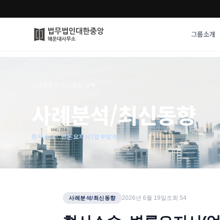
그룹소개
그룹소개
업무사례
⌂
›
사례분석/최신동향
›
상세
법무법인 대한중앙의 강점
성공사례
사례분석/최신동향
오시는 길
기업 인사이트
통합검색
사례분석/최신동
법률정보
형사소송- 변론요지서(업무방해)
법률지식인
고객후기
2026년 6월 19일
조회
54
사례분석/최신동향