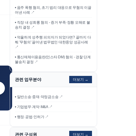
•
음주 폭행 혐의, 초기 법리 대응으로 무혐의 이끌
어낸 사례
↗
•
직장 내 성희롱 혐의 - 증거 부족·정황 오해로 불
송치 결정
↗
•
억울하게 성추행 피의자가 되었다면? 끝까지 다
퉈 '무혐의' 끌어낸 법무법인 대한중앙 성공사례
↗
•
통신매체이용음란(인스타 DM) 혐의 - 경찰 단계
불송치 결정
↗
관련 업무분야
더보기 →
• 일반소송·중재·약정금소송 ↗
• 기업법무·계약·M&A ↗
• 행정·공법·인허가 ↗
관련 구성원
더보기 →