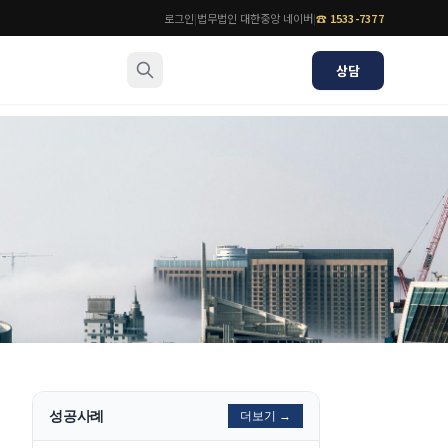
로그인
|
법무법인 대한중앙 네이버
|
☎
1533-7377
상담
소식/자료
변호사
언론보도
공지사항
법률 블로그
법률서식
뉴스레터/브로슈어
성공사례
더보기 →