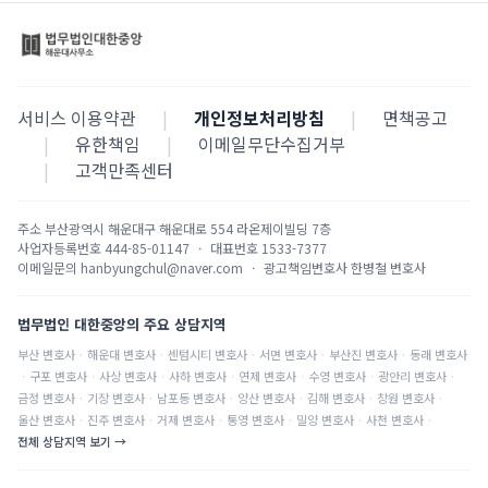
서비스 이용약관
|
개인정보처리방침
|
면책공고
|
유한책임
|
이메일무단수집거부
|
고객만족센터
주소
부산광역시 해운대구 해운대로 554 라온제이빌딩 7층
사업자등록번호
444-85-01147
·
대표번호
1533-7377
이메일문의
hanbyungchul@naver.com
·
광고책임변호사
한병철 변호사
법무법인 대한중앙의 주요 상담지역
부산
변호사
·
해운대
변호사
·
센텀시티
변호사
·
서면
변호사
·
부산진
변호사
·
동래
변호사
·
구포
변호사
·
사상
변호사
·
사하
변호사
·
연제
변호사
·
수영
변호사
·
광안리
변호사
·
금정
변호사
·
기장
변호사
·
남포동
변호사
·
양산
변호사
·
김해
변호사
·
창원
변호사
·
울산
변호사
·
진주
변호사
·
거제
변호사
·
통영
변호사
·
밀양
변호사
·
사천
변호사
·
전체 상담지역 보기 →