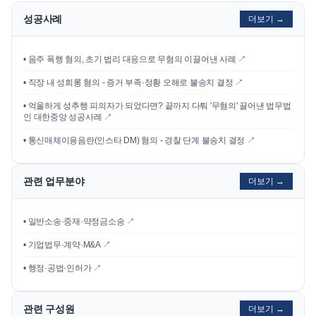
성공사례
더보기 →
•
음주 폭행 혐의, 초기 법리 대응으로 무혐의 이끌어낸 사례
↗
•
직장 내 성희롱 혐의 - 증거 부족·정황 오해로 불송치 결정
↗
•
억울하게 성추행 피의자가 되었다면? 끝까지 다퉈 '무혐의' 끌어낸 법무법
인 대한중앙 성공사례
↗
•
통신매체이용음란(인스타 DM) 혐의 - 경찰 단계 불송치 결정
↗
관련 업무분야
더보기 →
• 일반소송·중재·약정금소송 ↗
• 기업법무·계약·M&A ↗
• 행정·공법·인허가 ↗
관련 구성원
더보기 →