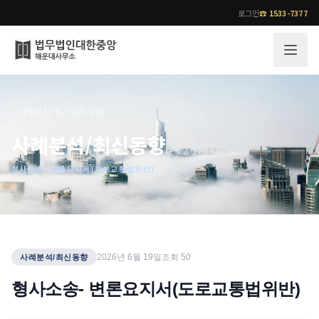
로그인
☎
1533-7377
그룹소개
업무사례
⌂
›
사례분석/최신동향
›
상세
법무법인 대한중앙의 강점
성공사례
사례분석/최신동향
오시는 길
기업 인사이트
형사소송- 변론요지서(도로교통법위반)
통합검색
사례분석/최신동향
법률정보
법률지식인
고객후기
업무분야
전문 변호사
2026년 6월 19일
조회
50
사례분석/최신동향
업무분야
각 전문 변호사
형사소송- 변론요지서(도로교통법위반)
전체
소식/자료