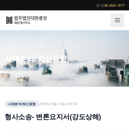
로그인
☎
1533-7377
그룹소개
업무사례
⌂
›
사례분석/최신동향
›
상세
법무법인 대한중앙의 강점
성공사례
사례분석/최신동향
오시는 길
기업 인사이트
형사소송- 변론요지서(강도상해)
통합검색
사례분석/최신동향
법률정보
법률지식인
고객후기
업무분야
전문 변호사
2026년 6월 19일
조회
58
사례분석/최신동향
업무분야
각 전문 변호사
형사소송- 변론요지서(강도상해)
전체
소식/자료