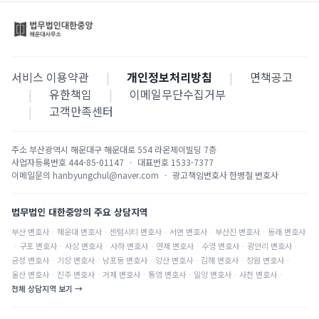
서비스 이용약관
|
개인정보처리방침
|
면책공고
|
유한책임
|
이메일무단수집거부
|
고객만족센터
주소
부산광역시 해운대구 해운대로 554 라온제이빌딩 7층
사업자등록번호
444-85-01147
·
대표번호
1533-7377
이메일문의
hanbyungchul@naver.com
·
광고책임변호사
한병철 변호사
법무법인 대한중앙의 주요 상담지역
부산
변호사
·
해운대
변호사
·
센텀시티
변호사
·
서면
변호사
·
부산진
변호사
·
동래
변호사
·
구포
변호사
·
사상
변호사
·
사하
변호사
·
연제
변호사
·
수영
변호사
·
광안리
변호사
·
금정
변호사
·
기장
변호사
·
남포동
변호사
·
양산
변호사
·
김해
변호사
·
창원
변호사
·
울산
변호사
·
진주
변호사
·
거제
변호사
·
통영
변호사
·
밀양
변호사
·
사천
변호사
·
전체 상담지역 보기 →