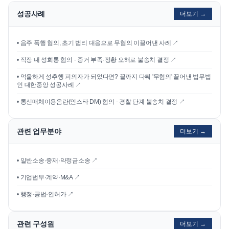
성공사례
더보기 →
•
음주 폭행 혐의, 초기 법리 대응으로 무혐의 이끌어낸 사례
↗
•
직장 내 성희롱 혐의 - 증거 부족·정황 오해로 불송치 결정
↗
•
억울하게 성추행 피의자가 되었다면? 끝까지 다퉈 '무혐의' 끌어낸 법무법
인 대한중앙 성공사례
↗
•
통신매체이용음란(인스타 DM) 혐의 - 경찰 단계 불송치 결정
↗
관련 업무분야
더보기 →
• 일반소송·중재·약정금소송 ↗
• 기업법무·계약·M&A ↗
• 행정·공법·인허가 ↗
관련 구성원
더보기 →