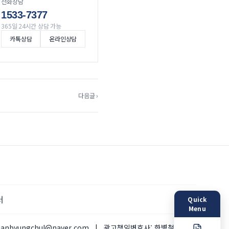
전화상담
1533-7377
365일 24시간 상담 가능
카톡상담
온라인상담
다음글 ›
터
Quick
Menu
hanbyungchul@naver.com
|
광고책임변호사:
한병철 변호사