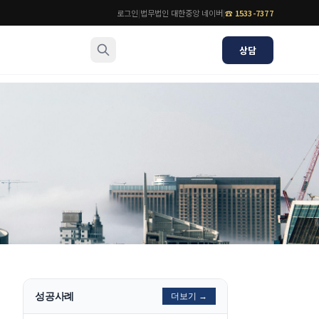
로그인
|
법무법인 대한중앙 네이버
|
☎
1533-7377
상담
소식/자료
변호사
언론보도
공지사항
법률 블로그
법률서식
뉴스레터/브로슈어
성공사례
더보기 →