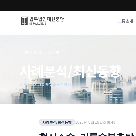
그룹소개
그룹소개
업무사례
⌂
›
사례분석/최신동향
›
상세
법무법인 대한중앙의 강점
성공사례
사례분석/최신동향
오시는 길
기업 인사이트
통합검색
사례분석/최신동
법률정보
형사소송- 기록송부촉탁신청서
법률지식인
고객후기
2026년 6월 19일
조회
48
사례분석/최신동향