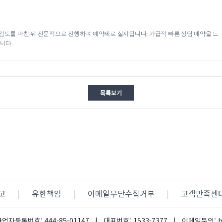
검토를 마친 뒤 전문적으로 진행하며 예약제로 실시됩니다. 가급적 빠른 상담 예약을 드
니다.
목록보기
고
|
유한책임
|
이메일무단수집거부
|
고객만족센
사업자등록번호:
444-85-01147
|
대표번호:
1533-7377
|
이메일문의: