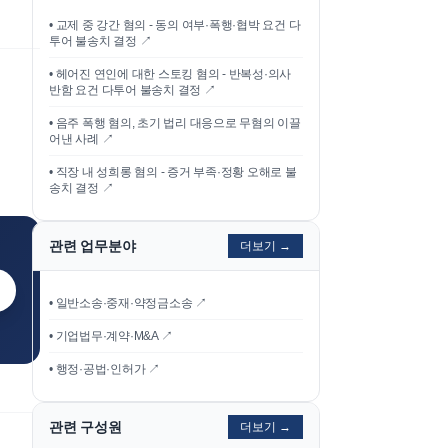
•
교제 중 강간 혐의 - 동의 여부·폭행·협박 요건 다
투어 불송치 결정
↗
•
헤어진 연인에 대한 스토킹 혐의 - 반복성·의사
반함 요건 다투어 불송치 결정
↗
•
음주 폭행 혐의, 초기 법리 대응으로 무혐의 이끌
어낸 사례
↗
•
직장 내 성희롱 혐의 - 증거 부족·정황 오해로 불
송치 결정
↗
관련 업무분야
더보기 →
• 일반소송·중재·약정금소송 ↗
• 기업법무·계약·M&A ↗
• 행정·공법·인허가 ↗
관련 구성원
더보기 →