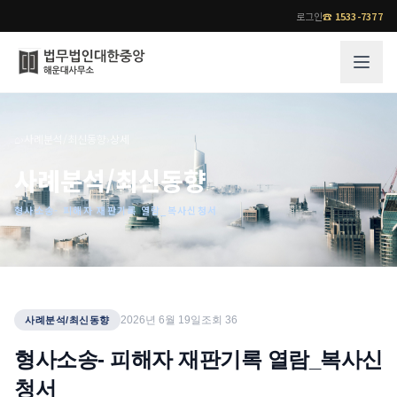
로그인
☎
1533-7377
그룹소개
업무사례
⌂
›
사례분석/최신동향
›
상세
법무법인 대한중앙의 강점
성공사례
사례분석/최신동향
오시는 길
기업 인사이트
형사소송- 피해자 재판기록 열람_복사신청서
통합검색
사례분석/최신동향
법률정보
법률지식인
고객후기
업무분야
전문 변호사
2026년 6월 19일
조회
36
사례분석/최신동향
업무분야
각 전문 변호사
형사소송- 피해자 재판기록 열람_복사신
전체
청서
소식/자료