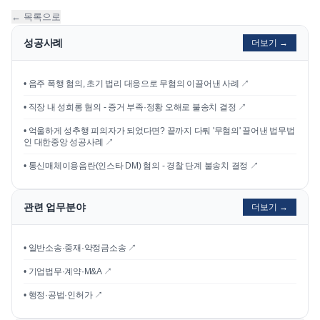
← 목록으로
성공사례
더보기 →
•
음주 폭행 혐의, 초기 법리 대응으로 무혐의 이끌어낸 사례
↗
•
직장 내 성희롱 혐의 - 증거 부족·정황 오해로 불송치 결정
↗
•
억울하게 성추행 피의자가 되었다면? 끝까지 다퉈 '무혐의' 끌어낸 법무법
인 대한중앙 성공사례
↗
•
통신매체이용음란(인스타 DM) 혐의 - 경찰 단계 불송치 결정
↗
관련 업무분야
더보기 →
• 일반소송·중재·약정금소송 ↗
• 기업법무·계약·M&A ↗
• 행정·공법·인허가 ↗