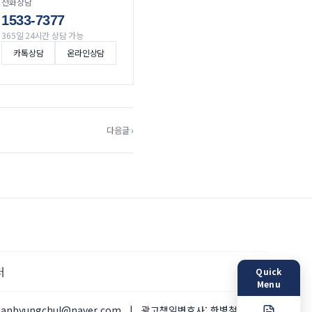
전화상담
1533-7377
365일 24시간 상담 가능
카톡상담
온라인상담
다음글 ›
터
Quick
Menu
hanbyungchul@naver.com
|
광고책임변호사:
한병철 변호사