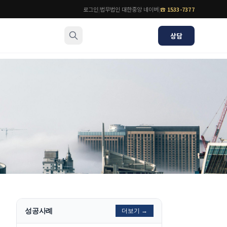
로그인
|
법무법인 대한중앙 네이버
|
☎
1533-7377
상담
소식/자료
변호사
언론보도
공지사항
법률 블로그
법률서식
뉴스레터/브로슈어
성공사례
더보기 →