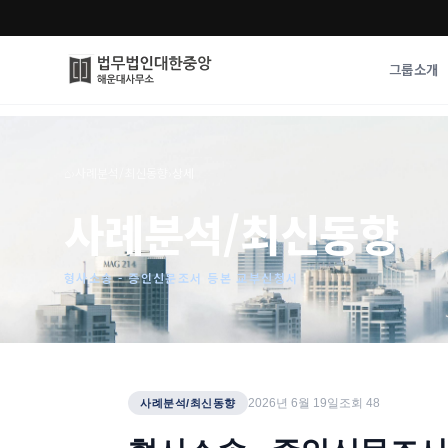
그룹소개
그룹소개
업무사례
⌂
›
사례분석/최신동향
›
상세
법무법인 대한중앙의 강점
성공사례
사례분석/최신동향
오시는 길
기업 인사이트
통합검색
사례분석/최신동
법률정보
형사소송 - 증인신문조서 등본 교부신청서
법률지식인
고객후기
2026년 6월 19일
조회
48
사례분석/최신동향