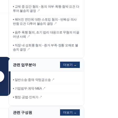
•
교제 중 강간 혐의 - 동의 여부·폭행·협박 요건 다
투어 불송치 결정
↗
•
헤어진 연인에 대한 스토킹 혐의 - 반복성·의사
반함 요건 다투어 불송치 결정
↗
•
음주 폭행 혐의, 초기 법리 대응으로 무혐의 이끌
어낸 사례
↗
•
직장 내 성희롱 혐의 - 증거 부족·정황 오해로 불
송치 결정
↗
관련 업무분야
더보기 →
• 일반소송·중재·약정금소송 ↗
• 기업법무·계약·M&A ↗
• 행정·공법·인허가 ↗
관련 구성원
더보기 →