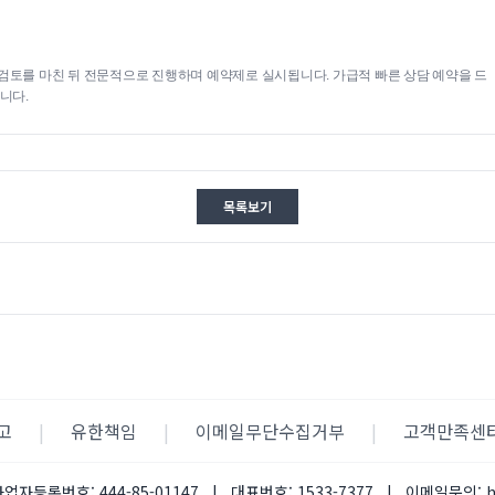
검토를 마친 뒤 전문적으로 진행하며 예약제로 실시됩니다. 가급적 빠른 상담 예약을 드
니다.
목록보기
고
|
유한책임
|
이메일무단수집거부
|
고객만족센
사업자등록번호:
444-85-01147
|
대표번호:
1533-7377
|
이메일문의: