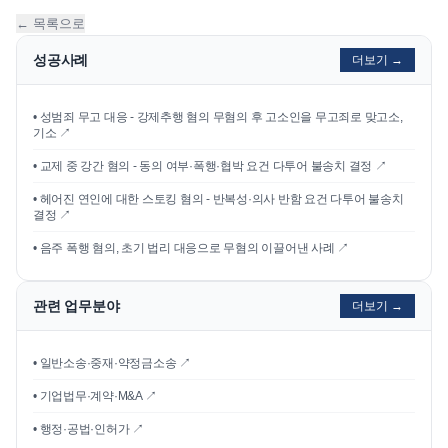
← 목록으로
성공사례
더보기 →
•
성범죄 무고 대응 - 강제추행 혐의 무혐의 후 고소인을 무고죄로 맞고소,
기소
↗
•
교제 중 강간 혐의 - 동의 여부·폭행·협박 요건 다투어 불송치 결정
↗
•
헤어진 연인에 대한 스토킹 혐의 - 반복성·의사 반함 요건 다투어 불송치
결정
↗
•
음주 폭행 혐의, 초기 법리 대응으로 무혐의 이끌어낸 사례
↗
관련 업무분야
더보기 →
• 일반소송·중재·약정금소송 ↗
• 기업법무·계약·M&A ↗
• 행정·공법·인허가 ↗