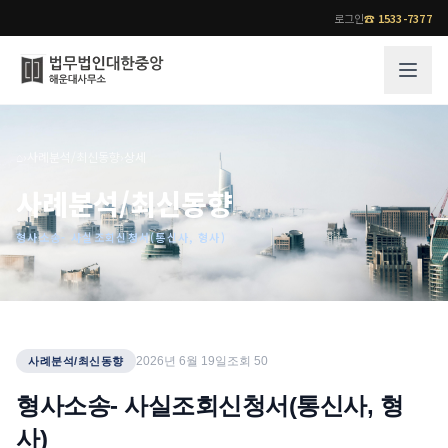
로그인
☎
1533-7377
그룹소개
업무사례
⌂
›
사례분석/최신동향
›
상세
법무법인 대한중앙의 강점
성공사례
사례분석/최신동향
오시는 길
기업 인사이트
형사소송- 사실조회신청서(통신사, 형사)
통합검색
사례분석/최신동향
법률정보
법률지식인
고객후기
업무분야
전문 변호사
2026년 6월 19일
조회
50
사례분석/최신동향
업무분야
각 전문 변호사
형사소송- 사실조회신청서(통신사, 형
전체
사)
소식/자료