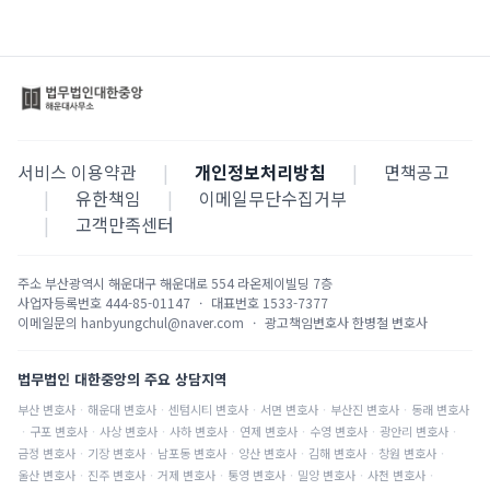
서비스 이용약관
|
개인정보처리방침
|
면책공고
|
유한책임
|
이메일무단수집거부
|
고객만족센터
주소
부산광역시 해운대구 해운대로 554 라온제이빌딩 7층
사업자등록번호
444-85-01147
·
대표번호
1533-7377
이메일문의
hanbyungchul@naver.com
·
광고책임변호사
한병철 변호사
법무법인 대한중앙의 주요 상담지역
부산
변호사
·
해운대
변호사
·
센텀시티
변호사
·
서면
변호사
·
부산진
변호사
·
동래
변호사
·
구포
변호사
·
사상
변호사
·
사하
변호사
·
연제
변호사
·
수영
변호사
·
광안리
변호사
·
금정
변호사
·
기장
변호사
·
남포동
변호사
·
양산
변호사
·
김해
변호사
·
창원
변호사
·
울산
변호사
·
진주
변호사
·
거제
변호사
·
통영
변호사
·
밀양
변호사
·
사천
변호사
·