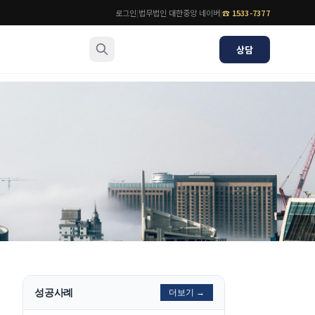
로그인
|
법무법인 대한중앙 네이버
|
☎
1533-7377
상담
소식/자료
변호사
언론보도
공지사항
법률 블로그
법률서식
뉴스레터/브로슈어
성공사례
더보기 →