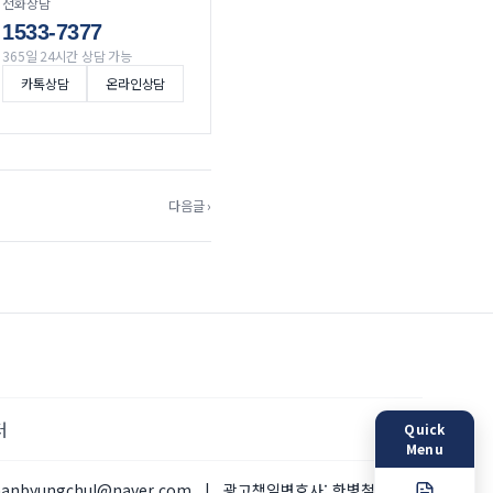
전화상담
1533-7377
365일 24시간 상담 가능
카톡상담
온라인상담
다음글 ›
터
Quick
Menu
hanbyungchul@naver.com
|
광고책임변호사:
한병철 변호사