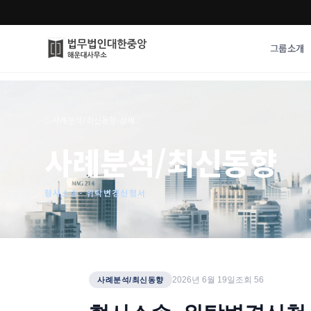
그룹소개
그룹소개
업무사례
⌂
›
사례분석/최신동향
›
상세
법무법인 대한중앙의 강점
성공사례
사례분석/최신동향
오시는 길
기업 인사이트
통합검색
사례분석/최신동
법률정보
형사소송- 위탁변경신청서
법률지식인
고객후기
2026년 6월 19일
조회
56
사례분석/최신동향