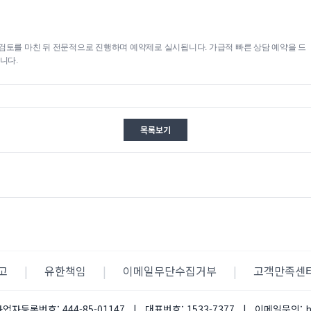
검토를 마친 뒤 전문적으로 진행하며 예약제로 실시됩니다. 가급적 빠른 상담 예약을 드
니다.
목록보기
고
|
유한책임
|
이메일무단수집거부
|
고객만족센
사업자등록번호:
444-85-01147
|
대표번호:
1533-7377
|
이메일문의: