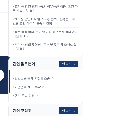
•
교제 중 강간 혐의 - 동의 여부·폭행·협박 요건 다
투어 불송치 결정
↗
•
헤어진 연인에 대한 스토킹 혐의 - 반복성·의사
반함 요건 다투어 불송치 결정
↗
•
음주 폭행 혐의, 초기 법리 대응으로 무혐의 이끌
어낸 사례
↗
•
직장 내 성희롱 혐의 - 증거 부족·정황 오해로 불
송치 결정
↗
관련 업무분야
더보기 →
• 일반소송·중재·약정금소송 ↗
• 기업법무·계약·M&A ↗
• 행정·공법·인허가 ↗
관련 구성원
더보기 →