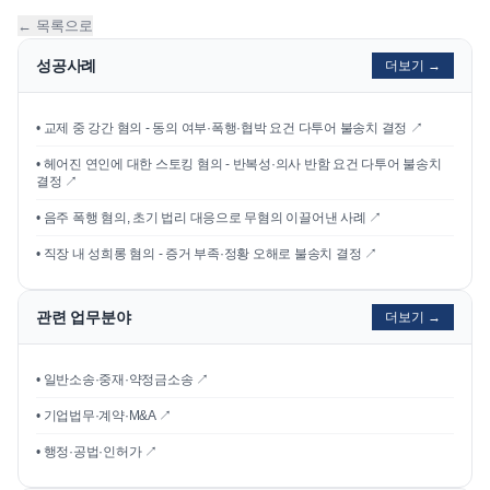
← 목록으로
성공사례
더보기 →
•
교제 중 강간 혐의 - 동의 여부·폭행·협박 요건 다투어 불송치 결정
↗
•
헤어진 연인에 대한 스토킹 혐의 - 반복성·의사 반함 요건 다투어 불송치
결정
↗
•
음주 폭행 혐의, 초기 법리 대응으로 무혐의 이끌어낸 사례
↗
•
직장 내 성희롱 혐의 - 증거 부족·정황 오해로 불송치 결정
↗
관련 업무분야
더보기 →
• 일반소송·중재·약정금소송 ↗
• 기업법무·계약·M&A ↗
• 행정·공법·인허가 ↗