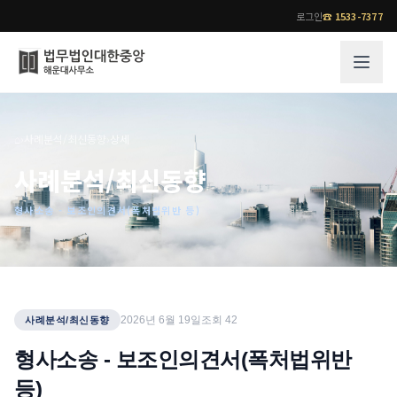
로그인
☎
1533-7377
그룹소개
업무사례
⌂
›
사례분석/최신동향
›
상세
법무법인 대한중앙의 강점
성공사례
사례분석/최신동향
오시는 길
기업 인사이트
형사소송 - 보조인의견서(폭처법위반 등)
통합검색
사례분석/최신동향
법률정보
법률지식인
고객후기
업무분야
전문 변호사
2026년 6월 19일
조회
42
사례분석/최신동향
업무분야
각 전문 변호사
형사소송 - 보조인의견서(폭처법위반
전체
등)
소식/자료