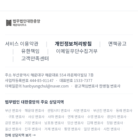
서비스 이용약관
|
개인정보처리방침
|
면책공고
|
유한책임
|
이메일무단수집거부
|
고객만족센터
주소
부산광역시 해운대구 해운대로 554 라온제이빌딩 7층
사업자등록번호
444-85-01147
·
대표번호
1533-7377
이메일문의
hanbyungchul@naver.com
·
광고책임변호사
한병철 변호사
법무법인 대한중앙의 주요 상담지역
부산
변호사
·
해운대
변호사
·
센텀시티
변호사
·
서면
변호사
·
부산진
변호사
·
동래
변호사
·
구포
변호사
·
사상
변호사
·
사하
변호사
·
연제
변호사
·
수영
변호사
·
광안리
변호사
·
금정
변호사
·
기장
변호사
·
남포동
변호사
·
양산
변호사
·
김해
변호사
·
창원
변호사
·
울산
변호사
·
진주
변호사
·
거제
변호사
·
통영
변호사
·
밀양
변호사
·
사천
변호사
·
전체 상담지역 보기 →