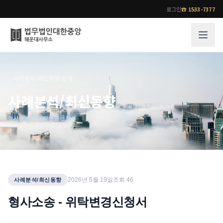
로그인
☎
1533-7377
그룹소개
업무사례
⌂
›
사례분석/최신동향
›
상세
법무법인 대한중앙의 강점
성공사례
사례분석/최신동향
오시는 길
기업 인사이트
형사소송 - 위탁변경신청서
통합검색
사례분석/최신동향
법률정보
법률지식인
고객후기
업무분야
전문 변호사
2026년 6월 19일
조회
46
사례분석/최신동향
업무분야
각 전문 변호사
형사소송 - 위탁변경신청서
전체
소식/자료