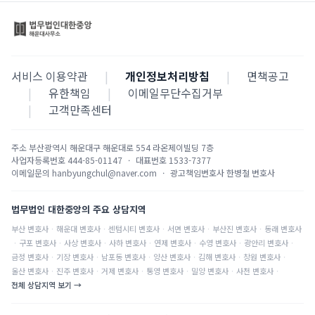
서비스 이용약관
|
개인정보처리방침
|
면책공고
|
유한책임
|
이메일무단수집거부
|
고객만족센터
주소
부산광역시 해운대구 해운대로 554 라온제이빌딩 7층
사업자등록번호
444-85-01147
·
대표번호
1533-7377
이메일문의
hanbyungchul@naver.com
·
광고책임변호사
한병철 변호사
법무법인 대한중앙의 주요 상담지역
부산
변호사
·
해운대
변호사
·
센텀시티
변호사
·
서면
변호사
·
부산진
변호사
·
동래
변호사
·
구포
변호사
·
사상
변호사
·
사하
변호사
·
연제
변호사
·
수영
변호사
·
광안리
변호사
·
금정
변호사
·
기장
변호사
·
남포동
변호사
·
양산
변호사
·
김해
변호사
·
창원
변호사
·
울산
변호사
·
진주
변호사
·
거제
변호사
·
통영
변호사
·
밀양
변호사
·
사천
변호사
·
전체 상담지역 보기 →