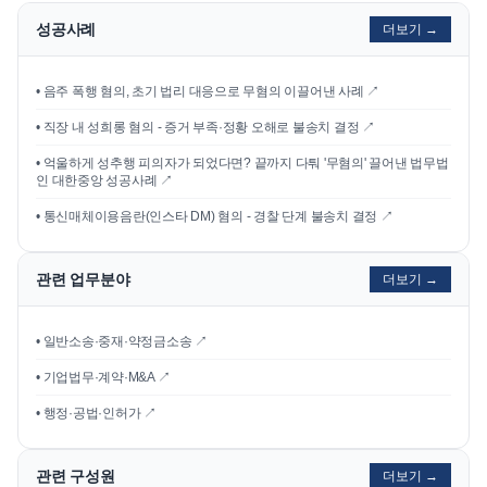
성공사례
더보기 →
•
음주 폭행 혐의, 초기 법리 대응으로 무혐의 이끌어낸 사례
↗
•
직장 내 성희롱 혐의 - 증거 부족·정황 오해로 불송치 결정
↗
•
억울하게 성추행 피의자가 되었다면? 끝까지 다퉈 '무혐의' 끌어낸 법무법
인 대한중앙 성공사례
↗
•
통신매체이용음란(인스타 DM) 혐의 - 경찰 단계 불송치 결정
↗
관련 업무분야
더보기 →
• 일반소송·중재·약정금소송 ↗
• 기업법무·계약·M&A ↗
• 행정·공법·인허가 ↗
관련 구성원
더보기 →