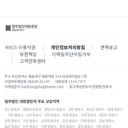
서비스 이용약관
|
개인정보처리방침
|
면책공고
|
유한책임
|
이메일무단수집거부
|
고객만족센터
주소
부산광역시 해운대구 해운대로 554 라온제이빌딩 7층
사업자등록번호
444-85-01147
·
대표번호
1533-7377
이메일문의
hanbyungchul@naver.com
·
광고책임변호사
한병철 변호사
법무법인 대한중앙의 주요 상담지역
부산
변호사
·
해운대
변호사
·
센텀시티
변호사
·
서면
변호사
·
부산진
변호사
·
동래
변호사
·
구포
변호사
·
사상
변호사
·
사하
변호사
·
연제
변호사
·
수영
변호사
·
광안리
변호사
·
금정
변호사
·
기장
변호사
·
남포동
변호사
·
양산
변호사
·
김해
변호사
·
창원
변호사
·
울산
변호사
·
진주
변호사
·
거제
변호사
·
통영
변호사
·
밀양
변호사
·
사천
변호사
·