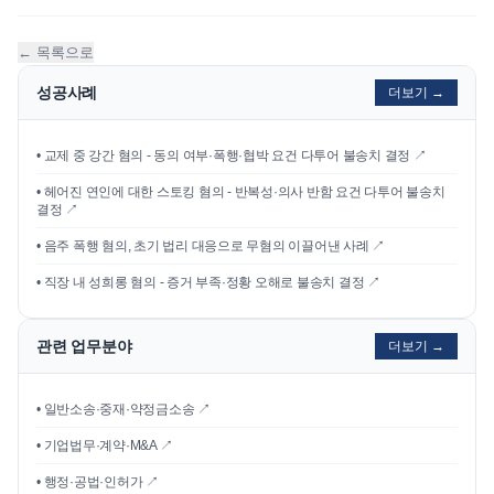
← 목록으로
성공사례
더보기 →
•
교제 중 강간 혐의 - 동의 여부·폭행·협박 요건 다투어 불송치 결정
↗
•
헤어진 연인에 대한 스토킹 혐의 - 반복성·의사 반함 요건 다투어 불송치
결정
↗
•
음주 폭행 혐의, 초기 법리 대응으로 무혐의 이끌어낸 사례
↗
•
직장 내 성희롱 혐의 - 증거 부족·정황 오해로 불송치 결정
↗
관련 업무분야
더보기 →
• 일반소송·중재·약정금소송 ↗
• 기업법무·계약·M&A ↗
• 행정·공법·인허가 ↗