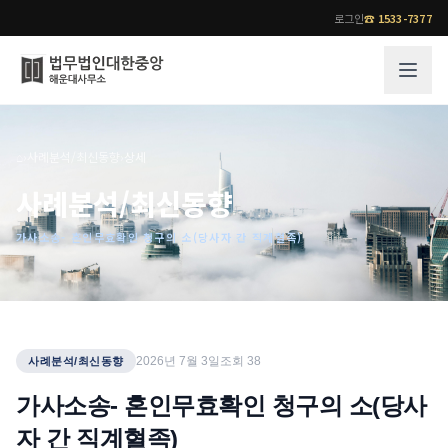
로그인
☎
1533-7377
그룹소개
업무사례
⌂
›
사례분석/최신동향
›
상세
법무법인 대한중앙의 강점
성공사례
사례분석/최신동향
오시는 길
기업 인사이트
가사소송- 혼인무효확인 청구의 소(당사자 간 직계혈족)
통합검색
사례분석/최신동향
법률정보
법률지식인
고객후기
업무분야
전문 변호사
2026년 7월 3일
조회
38
사례분석/최신동향
업무분야
각 전문 변호사
가사소송- 혼인무효확인 청구의 소(당사
전체
자 간 직계혈족)
소식/자료