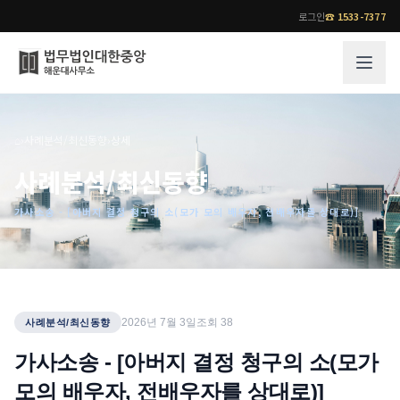
로그인
☎
1533-7377
그룹소개
업무사례
⌂
›
사례분석/최신동향
›
상세
법무법인 대한중앙의 강점
성공사례
사례분석/최신동향
오시는 길
기업 인사이트
가사소송 - [아버지 결정 청구의 소(모가 모의 배우자, 전배우자를 상대로)]
통합검색
사례분석/최신동향
법률정보
법률지식인
고객후기
업무분야
전문 변호사
2026년 7월 3일
조회
38
사례분석/최신동향
업무분야
각 전문 변호사
가사소송 - [아버지 결정 청구의 소(모가
전체
모의 배우자, 전배우자를 상대로)]
소식/자료