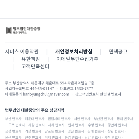
서비스 이용약관
|
개인정보처리방침
|
면책공고
|
유한책임
|
이메일무단수집거부
|
고객만족센터
주소
부산광역시 해운대구 해운대로 554 라온제이빌딩 7층
사업자등록번호
444-85-01147
·
대표번호
1533-7377
이메일문의
hanbyungchul@naver.com
·
광고책임변호사
한병철 변호사
법무법인 대한중앙의 주요 상담지역
부산
변호사
·
해운대
변호사
·
센텀시티
변호사
·
서면
변호사
·
부산진
변호사
·
동래
변호사
·
구포
변호사
·
사상
변호사
·
사하
변호사
·
연제
변호사
·
수영
변호사
·
광안리
변호사
·
금정
변호사
·
기장
변호사
·
남포동
변호사
·
양산
변호사
·
김해
변호사
·
창원
변호사
·
울산
변호사
·
진주
변호사
·
거제
변호사
·
통영
변호사
·
밀양
변호사
·
사천
변호사
·