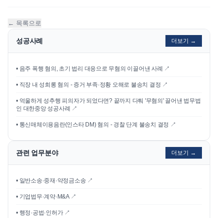
← 목록으로
성공사례
더보기 →
•
음주 폭행 혐의, 초기 법리 대응으로 무혐의 이끌어낸 사례
↗
•
직장 내 성희롱 혐의 - 증거 부족·정황 오해로 불송치 결정
↗
•
억울하게 성추행 피의자가 되었다면? 끝까지 다퉈 '무혐의' 끌어낸 법무법
인 대한중앙 성공사례
↗
•
통신매체이용음란(인스타 DM) 혐의 - 경찰 단계 불송치 결정
↗
관련 업무분야
더보기 →
• 일반소송·중재·약정금소송 ↗
• 기업법무·계약·M&A ↗
• 행정·공법·인허가 ↗