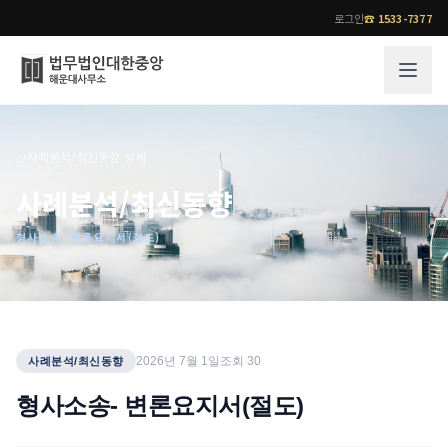
로그인
☎
1533-7377
그룹소개
업무사례
⌂
›
사례분석/최신동향
›
상세
법무법인 대한중앙의 강점
성공사례
사례분석/최신동향
오시는 길
기업 인사이트
형사소송- 변론요지서(절도)
통합검색
사례분석/최신동향
법률정보
법률지식인
고객후기
업무분야
전문 변호사
2026년 7월 1일
조회
30
사례분석/최신동향
업무분야
각 전문 변호사
형사소송- 변론요지서(절도)
전체
소식/자료