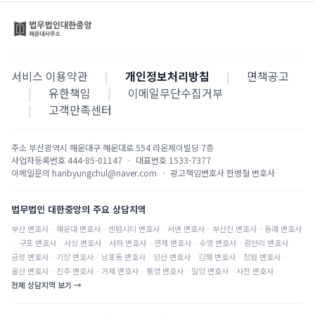
서비스 이용약관
|
개인정보처리방침
|
면책공고
|
유한책임
|
이메일무단수집거부
|
고객만족센터
주소
부산광역시 해운대구 해운대로 554 라온제이빌딩 7층
사업자등록번호
444-85-01147
·
대표번호
1533-7377
이메일문의
hanbyungchul@naver.com
·
광고책임변호사
한병철 변호사
법무법인 대한중앙의 주요 상담지역
부산
변호사
·
해운대
변호사
·
센텀시티
변호사
·
서면
변호사
·
부산진
변호사
·
동래
변호사
·
구포
변호사
·
사상
변호사
·
사하
변호사
·
연제
변호사
·
수영
변호사
·
광안리
변호사
·
금정
변호사
·
기장
변호사
·
남포동
변호사
·
양산
변호사
·
김해
변호사
·
창원
변호사
·
울산
변호사
·
진주
변호사
·
거제
변호사
·
통영
변호사
·
밀양
변호사
·
사천
변호사
·
전체 상담지역 보기 →