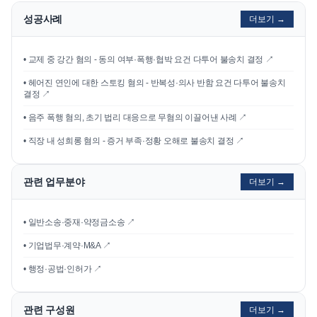
성공사례
더보기 →
•
교제 중 강간 혐의 - 동의 여부·폭행·협박 요건 다투어 불송치 결정
↗
•
헤어진 연인에 대한 스토킹 혐의 - 반복성·의사 반함 요건 다투어 불송치
결정
↗
•
음주 폭행 혐의, 초기 법리 대응으로 무혐의 이끌어낸 사례
↗
•
직장 내 성희롱 혐의 - 증거 부족·정황 오해로 불송치 결정
↗
관련 업무분야
더보기 →
• 일반소송·중재·약정금소송 ↗
• 기업법무·계약·M&A ↗
• 행정·공법·인허가 ↗
관련 구성원
더보기 →