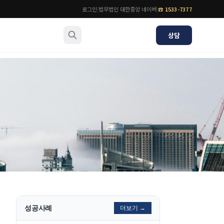
로그인
|
법무법인 대한중앙 네이버
|
☎
1533-7377
상담
소식/자료
변호사
언론보도
공지사항
법률 블로그
법률서식
뉴스레터/브로슈어
성공사례
더보기 →