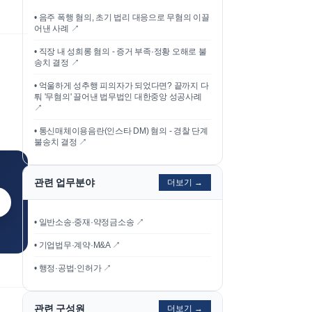
•
음주 폭행 혐의, 초기 법리 대응으로 무혐의 이끌
어낸 사례
↗
•
직장 내 성희롱 혐의 - 증거 부족·정황 오해로 불
송치 결정
↗
•
억울하게 성추행 피의자가 되었다면? 끝까지 다
퉈 '무혐의' 끌어낸 법무법인 대한중앙 성공사례
↗
•
통신매체이용음란(인스타 DM) 혐의 - 경찰 단계
불송치 결정
↗
관련 업무분야
더보기 →
• 일반소송·중재·약정금소송 ↗
• 기업법무·계약·M&A ↗
• 행정·공법·인허가 ↗
관련 구성원
더보기 →