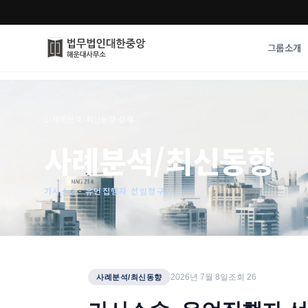
그룹소개
그룹소개
업무사례
⌂
›
사례분석/최신동향
›
상세
법무법인 대한중앙의 강점
성공사례
사례분석/최신동향
오시는 길
기업 인사이트
통합검색
사례분석/최신동
법률정보
가사소송- 유언집행자 선임청구서
법률지식인
고객후기
2026년 7월 8일
조회
26
사례분석/최신동향