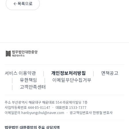
목록으로
서비스 이용약관
|
개인정보처리방침
|
면책공고
|
유한책임
|
이메일무단수집거부
|
고객만족센터
주소
부산광역시 해운대구 해운대로 554 라온제이빌딩 7층
사업자등록번호
444-85-01147
·
대표번호
1533-7377
이메일문의
hanbyungchul@naver.com
·
광고책임변호사
한병철 변호사
법무법인 대한중앙의 주요 상담지역