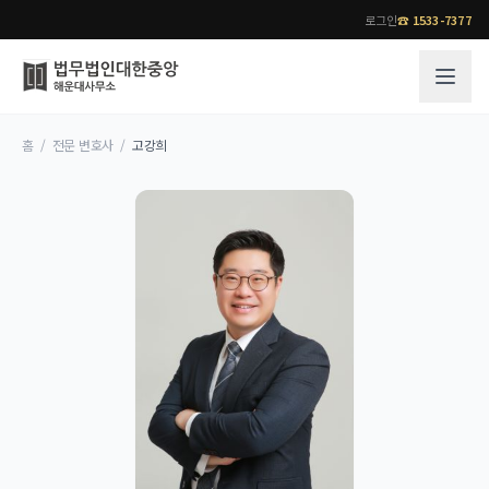
로그인
☎
1533-7377
홈
/
전문 변호사
/
고강희
그룹소개
업무사례
법무법인 대한중앙의 강점
성공사례
오시는 길
기업 인사이트
통합검색
사례분석/최신동향
법률정보
법률지식인
고객후기
업무분야
전문 변호사
업무분야
각 전문 변호사
전체
소식/자료