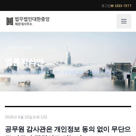
로그인
☎
1533-7377
그룹소개
업무사례
⌂
›
법률지식인
›
상세
법무법인 대한중앙의 강점
성공사례
법률지식인
오시는 길
기업 인사이트
공무원 감사관은 개인정보 동의 없이 무단으로 자료 수집하여도 되는지?
통합검색
사례분석/최신동향
법률정보
법률지식인
고객후기
업무분야
전문 변호사
2026년 6월 10일
조회
132
업무분야
각 전문 변호사
전체
공무원 감사관은 개인정보 동의 없이 무단으
소식/자료