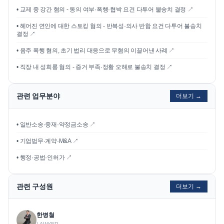
•
교제 중 강간 혐의 - 동의 여부·폭행·협박 요건 다투어 불송치 결정
↗
•
헤어진 연인에 대한 스토킹 혐의 - 반복성·의사 반함 요건 다투어 불송치
결정
↗
•
음주 폭행 혐의, 초기 법리 대응으로 무혐의 이끌어낸 사례
↗
•
직장 내 성희롱 혐의 - 증거 부족·정황 오해로 불송치 결정
↗
관련 업무분야
더보기 →
• 일반소송·중재·약정금소송 ↗
• 기업법무·계약·M&A ↗
• 행정·공법·인허가 ↗
관련 구성원
더보기 →
한병철