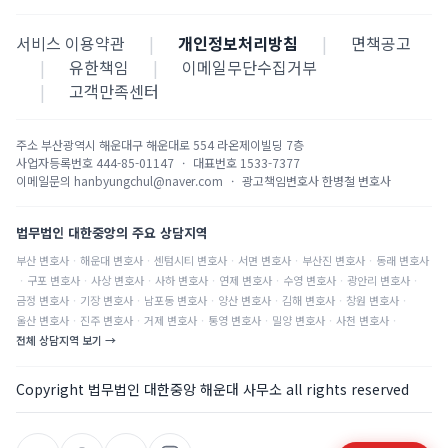
서비스 이용약관
|
개인정보처리방침
|
면책공고
|
유한책임
|
이메일무단수집거부
|
고객만족센터
주소
부산광역시 해운대구 해운대로 554 라온제이빌딩 7층
사업자등록번호
444-85-01147
·
대표번호
1533-7377
이메일문의
hanbyungchul@naver.com
·
광고책임변호사
한병철 변호사
법무법인 대한중앙의 주요 상담지역
부산
변호사
·
해운대
변호사
·
센텀시티
변호사
·
서면
변호사
·
부산진
변호사
·
동래
변호사
·
구포
변호사
·
사상
변호사
·
사하
변호사
·
연제
변호사
·
수영
변호사
·
광안리
변호사
·
금정
변호사
·
기장
변호사
·
남포동
변호사
·
양산
변호사
·
김해
변호사
·
창원
변호사
·
울산
변호사
·
진주
변호사
·
거제
변호사
·
통영
변호사
·
밀양
변호사
·
사천
변호사
·
전체 상담지역 보기 →
Copyright 법무법인 대한중앙 해운대 사무소 all rights reserved