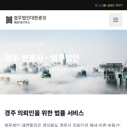
로그인
☎
1533-7377
그룹소개
업무사례
⌂
›
주요 상담지역
›
경주 변호사
법무법인 대한중앙의 강점
성공사례
경주 변호사 · 법무법인
오시는 길
기업 인사이트
통합검색
사례분석/최신동향
경주에서 변호사를 찾고 계신가요? 법무법인 대한중앙의 전문 변호사가 직접 상
담합니다.
법률정보
법률지식인
고객후기
업무분야
전문 변호사
경주
의뢰인을 위한 법률 서비스
업무분야
각 전문 변호사
전체
소식/자료
법무법인 대한중앙은
경상북도 경주시
의뢰인의 형사·이혼·부동산·