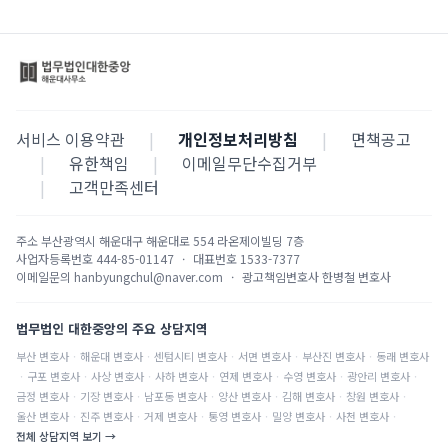
서비스 이용약관
|
개인정보처리방침
|
면책공고
|
유한책임
|
이메일무단수집거부
|
고객만족센터
주소
부산광역시 해운대구 해운대로 554 라온제이빌딩 7층
사업자등록번호
444-85-01147
·
대표번호
1533-7377
이메일문의
hanbyungchul@naver.com
·
광고책임변호사
한병철 변호사
법무법인 대한중앙의 주요 상담지역
부산
변호사
·
해운대
변호사
·
센텀시티
변호사
·
서면
변호사
·
부산진
변호사
·
동래
변호사
·
구포
변호사
·
사상
변호사
·
사하
변호사
·
연제
변호사
·
수영
변호사
·
광안리
변호사
·
금정
변호사
·
기장
변호사
·
남포동
변호사
·
양산
변호사
·
김해
변호사
·
창원
변호사
·
울산
변호사
·
진주
변호사
·
거제
변호사
·
통영
변호사
·
밀양
변호사
·
사천
변호사
·
전체 상담지역 보기 →