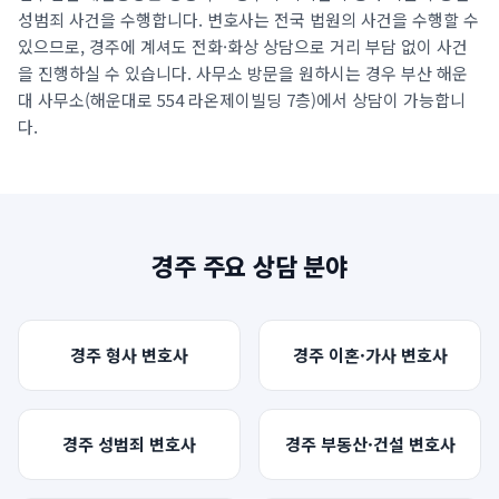
성범죄 사건을 수행합니다. 변호사는 전국 법원의 사건을 수행할 수
언론보도
있으므로,
경주
에 계셔도 전화·화상 상담으로 거리 부담 없이 사건
공지사항
을 진행하실 수 있습니다. 사무소 방문을 원하시는 경우 부산 해운
대 사무소(
해운대로 554 라온제이빌딩 7층
)에서 상담이 가능합니
법률 블로그
다.
법률서식
뉴스레터/브로슈어
경주
주요 상담 분야
경주
형사
변호사
경주
이혼·가사
변호사
경주
성범죄
변호사
경주
부동산·건설
변호사