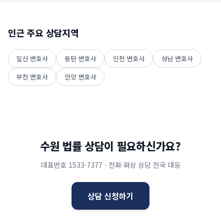
인근 주요 상담지역
일산
변호사
동탄
변호사
인천
변호사
성남
변호사
부천
변호사
안양
변호사
수원
법률 상담이 필요하신가요?
대표번호
1533-7377
· 전화·화상 상담 전국 대응
상담 신청하기