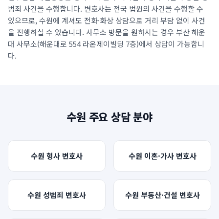
범죄 사건을 수행합니다. 변호사는 전국 법원의 사건을 수행할 수
언론보도
있으므로,
수원
에 계셔도 전화·화상 상담으로 거리 부담 없이 사건
공지사항
을 진행하실 수 있습니다. 사무소 방문을 원하시는 경우 부산 해운
대 사무소(
해운대로 554 라온제이빌딩 7층
)에서 상담이 가능합니
법률 블로그
다.
법률서식
뉴스레터/브로슈어
수원
주요 상담 분야
수원
형사
변호사
수원
이혼·가사
변호사
수원
성범죄
변호사
수원
부동산·건설
변호사