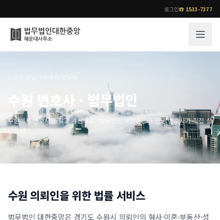
로그인
☎
1533-7377
그룹소개
업무사례
⌂
›
주요 상담지역
›
수원 변호사
법무법인 대한중앙의 강점
성공사례
수원 변호사 · 법무법인
오시는 길
기업 인사이트
통합검색
사례분석/최신동향
수원에서 변호사를 찾고 계신가요? 법무법인 대한중앙의 전문 변호사가 직접 상
담합니다.
법률정보
법률지식인
고객후기
업무분야
전문 변호사
수원
의뢰인을 위한 법률 서비스
업무분야
각 전문 변호사
전체
소식/자료
법무법인 대한중앙은
경기도 수원시
의뢰인의 형사·이혼·부동산·성