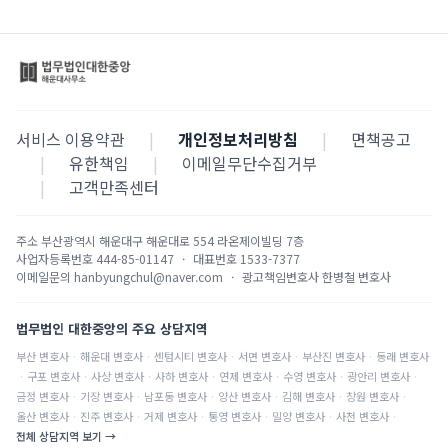
서비스 이용약관
|
개인정보처리방침
|
면책공고
|
유한책임
|
이메일무단수집거부
|
고객만족센터
주소
부산광역시 해운대구 해운대로 554 라온제이빌딩 7층
사업자등록번호
444-85-01147
·
대표번호
1533-7377
이메일문의
hanbyungchul@naver.com
·
광고책임변호사
한병철 변호사
법무법인 대한중앙의 주요 상담지역
부산
변호사
·
해운대
변호사
·
센텀시티
변호사
·
서면
변호사
·
부산진
변호사
·
동래
변호사
·
구포
변호사
·
사상
변호사
·
사하
변호사
·
연제
변호사
·
수영
변호사
·
광안리
변호사
·
금정
변호사
·
기장
변호사
·
남포동
변호사
·
양산
변호사
·
김해
변호사
·
창원
변호사
·
울산
변호사
·
진주
변호사
·
거제
변호사
·
통영
변호사
·
밀양
변호사
·
사천
변호사
·
전체 상담지역 보기 →