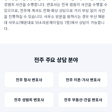
성범죄 사건을 수행합니다. 변호사는 전국 법원의 사건을 수행할 수
언론보도
있으므로,
전주
에 계셔도 전화·화상 상담으로 거리 부담 없이 사건
공지사항
을 진행하실 수 있습니다. 사무소 방문을 원하시는 경우 부산 해운
대 사무소(
해운대로 554 라온제이빌딩 7층
)에서 상담이 가능합니
법률 블로그
다.
법률서식
뉴스레터/브로슈어
전주
주요 상담 분야
전주
형사
변호사
전주
이혼·가사
변호사
전주
성범죄
변호사
전주
부동산·건설
변호사