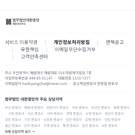
서비스 이용약관
|
개인정보처리방침
|
면책공고
|
유한책임
|
이메일무단수집거부
|
고객만족센터
주소
부산광역시 해운대구 해운대로 554 라온제이빌딩 7층
사업자등록번호
444-85-01147
·
대표번호
1533-7377
이메일문의
hanbyungchul@naver.com
·
광고책임변호사
한병철 변호사
법무법인 대한중앙의 주요 상담지역
부산
변호사
·
해운대
변호사
·
센텀시티
변호사
·
서면
변호사
·
부산진
변호사
·
동래
변호사
·
구포
변호사
·
사상
변호사
·
사하
변호사
·
연제
변호사
·
수영
변호사
·
광안리
변호사
·
금정
변호사
·
기장
변호사
·
남포동
변호사
·
양산
변호사
·
김해
변호사
·
창원
변호사
·
울산
변호사
·
진주
변호사
·
거제
변호사
·
통영
변호사
·
밀양
변호사
·
사천
변호사
·
전체 상담지역 보기 →