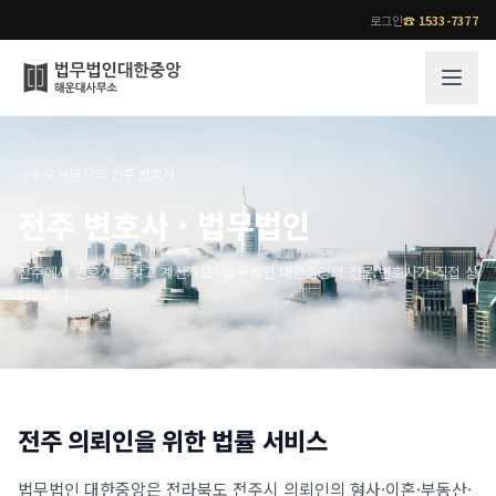
로그인
☎
1533-7377
그룹소개
업무사례
⌂
›
주요 상담지역
›
전주 변호사
법무법인 대한중앙의 강점
성공사례
전주 변호사 · 법무법인
오시는 길
기업 인사이트
통합검색
사례분석/최신동향
전주에서 변호사를 찾고 계신가요? 법무법인 대한중앙의 전문 변호사가 직접 상
담합니다.
법률정보
법률지식인
고객후기
업무분야
전문 변호사
전주
의뢰인을 위한 법률 서비스
업무분야
각 전문 변호사
전체
소식/자료
법무법인 대한중앙은
전라북도 전주시
의뢰인의 형사·이혼·부동산·