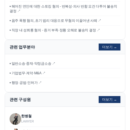
•
헤어진 연인에 대한 스토킹 혐의 - 반복성·의사 반함 요건 다투어 불송치
결정
↗
•
음주 폭행 혐의, 초기 법리 대응으로 무혐의 이끌어낸 사례
↗
•
직장 내 성희롱 혐의 - 증거 부족·정황 오해로 불송치 결정
↗
관련 업무분야
더보기 →
• 일반소송·중재·약정금소송 ↗
• 기업법무·계약·M&A ↗
• 행정·공법·인허가 ↗
관련 구성원
더보기 →
한병철
LAWYER