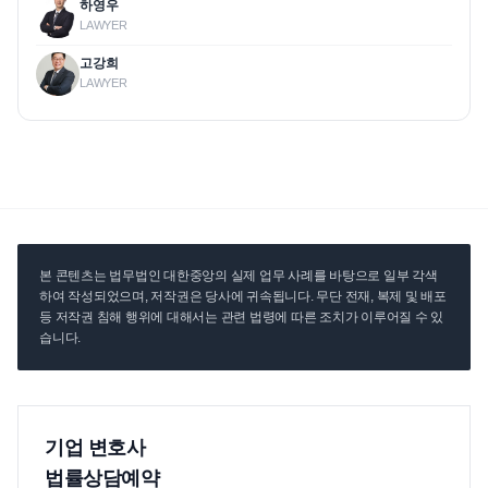
하영우
LAWYER
고강희
LAWYER
본 콘텐츠는 법무법인 대한중앙의 실제 업무 사례를 바탕으로 일부 각색
하여 작성되었으며, 저작권은 당사에 귀속됩니다. 무단 전재, 복제 및 배포
등 저작권 침해 행위에 대해서는 관련 법령에 따른 조치가 이루어질 수 있
습니다.
기업 변호사
법률상담예약