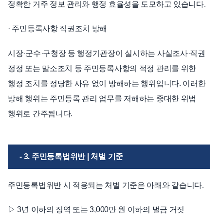
정확한 거주 정보 관리와 행정 효율성을 도모하고 있습니다.
· 주민등록사항 직권조치 방해
시장·군수·구청장 등 행정기관장이 실시하는 사실조사·직권
정정 또는 말소조치 등 주민등록사항의 적정 관리를 위한
행정 조치를 정당한 사유 없이 방해하는 행위입니다. 이러한
방해 행위는 주민등록 관리 업무를 저해하는 중대한 위법
행위로 간주됩니다.
- 3. 주민등록법위반 | 처벌 기준
주민등록법위반 시 적용되는 처벌 기준은 아래와 같습니다.
▷ 3년 이하의 징역 또는 3,000만 원 이하의 벌금 거짓