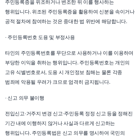
주민등록증을 위조하거나 변조한 뒤 이를 행사하는
행위입니다. 위조된 주민등록증을 활용하여 신분을 속이거나
공적 절차에 참여하는 것은 중대한 법 위반에 해당합니다.
· 주민등록번호 도용 및 부정사용
타인의 주민등록번호를 무단으로 사용하거나 이를 이용하여
부당한 이익을 취하는 행위입니다. 주민등록번호는 개인의
고유 식별번호로서, 도용 시 개인정보 침해는 물론 각종
범죄에 악용될 우려가 크므로 엄격히 금지됩니다.
· 신고 의무 불이행
전입신고·거주지 변경 신고·주민등록 정정 신고 등을 정해진
기간 내에 이행하지 않거나 사실과 다르게 신고하는
행위입니다. 주민등록법은 신고 의무를 명시하여 국민의