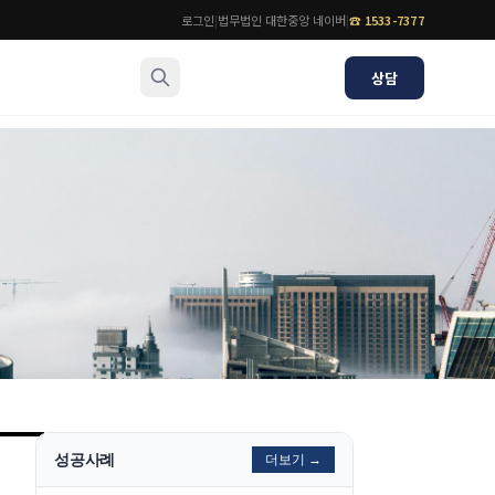
로그인
|
법무법인 대한중앙 네이버
|
☎
1533-7377
상담
소식/자료
변호사
언론보도
공지사항
법률 블로그
법률서식
뉴스레터/브로슈어
성공사례
더보기 →