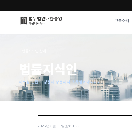
그룹소개
그룹소개
업무사례
⌂
›
법률지식인
›
상세
법무법인 대한중앙의 강점
성공사례
법률지식인
오시는 길
기업 인사이트
통합검색
사례분석/최신동
법률정보
제보성 민원도 경찰서 방문해서 조사받아야되나요
법률지식인
고객후기
2026년 6월 11일
조회
136