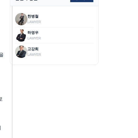
한병철
LAWYER
하영우
LAWYER
고강희
을
LAWYER
로
지