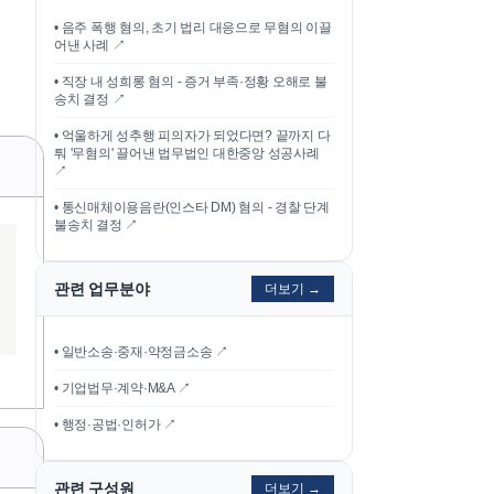
•
음주 폭행 혐의, 초기 법리 대응으로 무혐의 이끌
어낸 사례
↗
•
직장 내 성희롱 혐의 - 증거 부족·정황 오해로 불
송치 결정
↗
•
억울하게 성추행 피의자가 되었다면? 끝까지 다
퉈 '무혐의' 끌어낸 법무법인 대한중앙 성공사례
↗
•
통신매체이용음란(인스타 DM) 혐의 - 경찰 단계
불송치 결정
↗
관련 업무분야
더보기 →
• 일반소송·중재·약정금소송 ↗
• 기업법무·계약·M&A ↗
• 행정·공법·인허가 ↗
관련 구성원
더보기 →