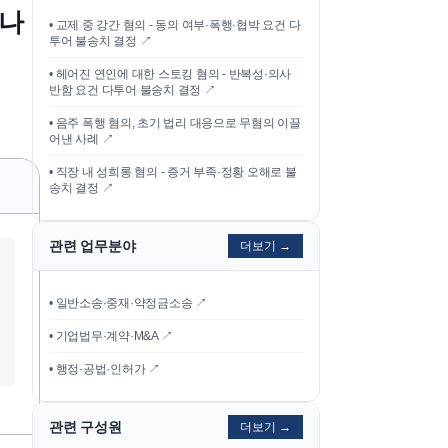
하나
•
교제 중 강간 혐의 - 동의 여부·폭행·협박 요건 다
투어 불송치 결정
↗
•
헤어진 연인에 대한 스토킹 혐의 - 반복성·의사
반함 요건 다투어 불송치 결정
↗
•
음주 폭행 혐의, 초기 법리 대응으로 무혐의 이끌
어낸 사례
↗
•
직장 내 성희롱 혐의 - 증거 부족·정황 오해로 불
송치 결정
↗
관련 업무분야
더보기 →
• 일반소송·중재·약정금소송 ↗
• 기업법무·계약·M&A ↗
• 행정·공법·인허가 ↗
관련 구성원
더보기 →