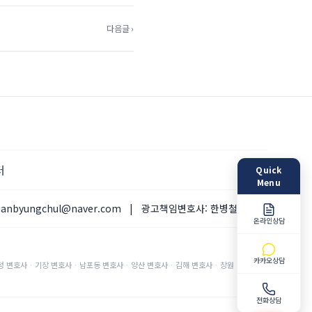
다음글 ›
터
Quick
Menu
hanbyungchul@naver.com
|
광고책임변호사:
한병철 변호사
온라인상담
카카오상담
정
변호사
·
기장
변호사
·
남포동
변호사
·
양산
변호사
·
김해
변호사
·
창원
변호사
·
전화상담