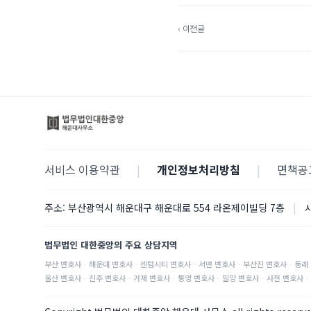
‹ 이전글
서비스 이용약관
|
개인정보처리방침
|
면책공
주소:
부산광역시 해운대구 해운대로 554 라온제이빌딩 7층
|
법무법인 대한중앙의 주요 상담지역
부산
변호사
·
해운대
변호사
·
센텀시티
변호사
·
서면
변호사
·
부산진
변호사
·
동래
울산
변호사
·
진주
변호사
·
거제
변호사
·
통영
변호사
·
밀양
변호사
·
사천
변호사
·