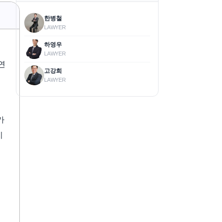
한병철
LAWYER
하영우
LAWYER
연
고강희
LAWYER
가
지
중