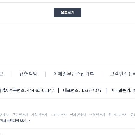
목록보기
고
|
유한책임
|
이메일무단수집거부
|
고객만족센
사업자등록번호:
444-85-01147
|
대표번호:
1533-7377
|
이메일문의:
변호사
·
구포
변호사
·
사상
변호사
·
사하
변호사
·
연제
변호사
·
수영
변호사
·
광안리
변호사
·
금
전체 상담지역 보기 →