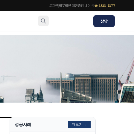
로그인
|
법무법인 대한중앙 네이버
|
☎
1533-7377
상담
소식/자료
변호사
언론보도
공지사항
법률 블로그
법률서식
뉴스레터/브로슈어
성공사례
더보기 →