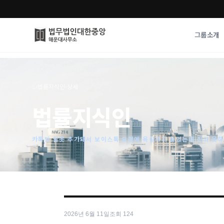
그룹소개
그룹소개
업무사례
⌂
›
법률지식인
›
상세
법무법인 대한중앙의 강점
성공사례
법률지식인
오시는 길
기업 인사이트
통합검색
사례분석/최신동
법률정보
카톡방 잘못 추가돼서 보이스톡 요청에 욕설까지 들었는데 신고 못
법률지식인
고객후기
2026년 6월 11일
조회
124