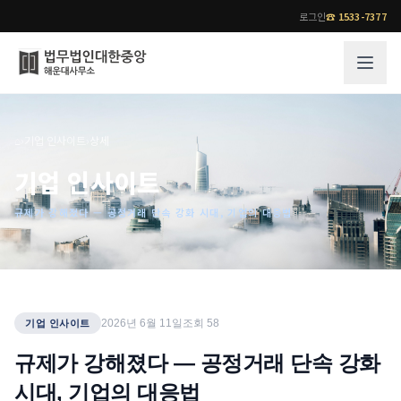
로그인
☎
1533-7377
그룹소개
업무사례
⌂
›
기업 인사이트
›
상세
법무법인 대한중앙의 강점
성공사례
기업 인사이트
오시는 길
기업 인사이트
규제가 강해졌다 — 공정거래 단속 강화 시대, 기업의 대응법
통합검색
사례분석/최신동향
법률정보
법률지식인
고객후기
업무분야
전문 변호사
2026년 6월 11일
조회
58
기업 인사이트
업무분야
각 전문 변호사
규제가 강해졌다 — 공정거래 단속 강화
전체
시대, 기업의 대응법
소식/자료