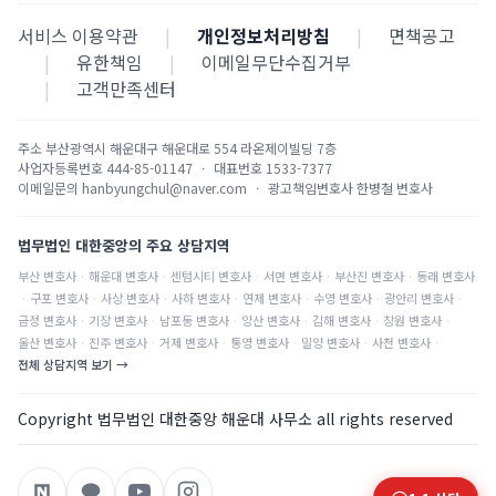
서비스 이용약관
|
개인정보처리방침
|
면책공고
|
유한책임
|
이메일무단수집거부
|
고객만족센터
주소
부산광역시 해운대구 해운대로 554 라온제이빌딩 7층
사업자등록번호
444-85-01147
·
대표번호
1533-7377
이메일문의
hanbyungchul@naver.com
·
광고책임변호사
한병철 변호사
법무법인 대한중앙의 주요 상담지역
부산
변호사
·
해운대
변호사
·
센텀시티
변호사
·
서면
변호사
·
부산진
변호사
·
동래
변호사
·
구포
변호사
·
사상
변호사
·
사하
변호사
·
연제
변호사
·
수영
변호사
·
광안리
변호사
·
금정
변호사
·
기장
변호사
·
남포동
변호사
·
양산
변호사
·
김해
변호사
·
창원
변호사
·
울산
변호사
·
진주
변호사
·
거제
변호사
·
통영
변호사
·
밀양
변호사
·
사천
변호사
·
전체 상담지역 보기 →
Copyright 법무법인 대한중앙 해운대 사무소 all rights reserved