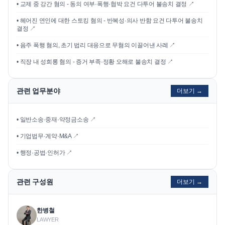
•
교제 중 강간 혐의 - 동의 여부·폭행·협박 요건 다투어 불송치 결정
↗
•
헤어진 연인에 대한 스토킹 혐의 - 반복성·의사 반함 요건 다투어 불송치
결정
↗
•
음주 폭행 혐의, 초기 법리 대응으로 무혐의 이끌어낸 사례
↗
•
직장 내 성희롱 혐의 - 증거 부족·정황 오해로 불송치 결정
↗
관련 업무분야
더보기 →
• 일반소송·중재·약정금소송 ↗
• 기업법무·계약·M&A ↗
• 행정·공법·인허가 ↗
관련 구성원
더보기 →
한병철
LAWYER