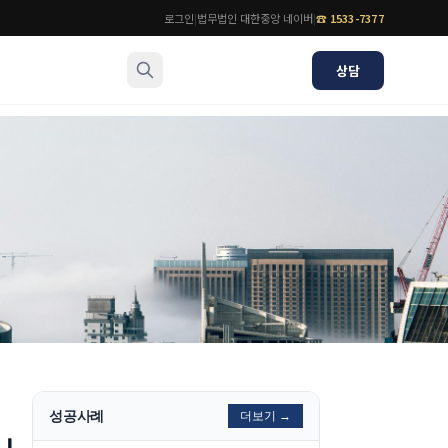
로그인
|
법무법인 대한중앙 네이버
|
☎
1533-7377
상담
소식/자료
변호사
언론보도
공지사항
법률 블로그
법률서식
뉴스레터/브로슈어
성공사례
더보기 →