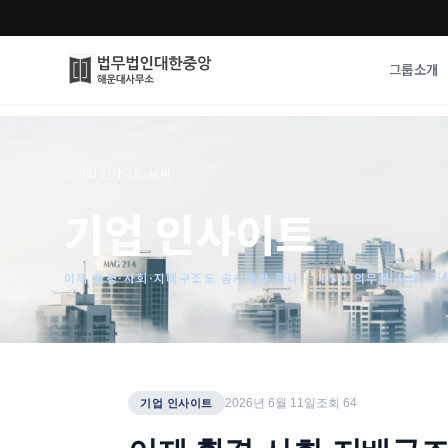
그룹소개
그룹소개
업무사례
⌂
›
기업 인사이트
›
상세
법무법인 대한중앙의 강점
성공사례
기업 인사이트
오시는 길
기업 인사이트
통합검색
사례분석/최신동
법률정보
이제 환경·사회·지배구조도 공시해야 한다 — ESG 의무화 시대, 기
법률지식인
고객후기
2026년 6월 11일
조회
64
기업 인사이트