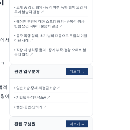
시
•
교제 중 강간 혐의 - 동의 여부·폭행·협박 요건 다
투어 불송치 결정
↗
•
헤어진 연인에 대한 스토킹 혐의 - 반복성·의사
반함 요건 다투어 불송치 결정
↗
•
음주 폭행 혐의, 초기 법리 대응으로 무혐의 이끌
망에서
어낸 사례
↗
•
직장 내 성희롱 혐의 - 증거 부족·정황 오해로 불
송치 결정
↗
다고
관련 업무분야
더보기 →
 법적
• 일반소송·중재·약정금소송 ↗
상황이
• 기업법무·계약·M&A ↗
• 행정·공법·인허가 ↗
관련 구성원
더보기 →