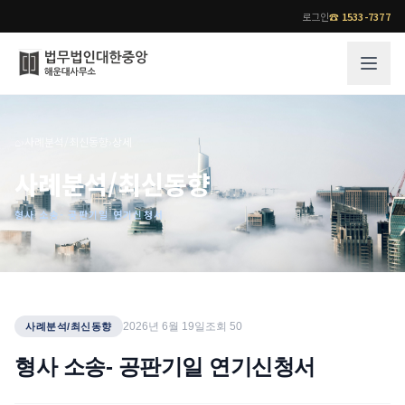
로그인
☎
1533-7377
그룹소개
업무사례
⌂
›
사례분석/최신동향
›
상세
법무법인 대한중앙의 강점
성공사례
사례분석/최신동향
오시는 길
기업 인사이트
형사 소송- 공판기일 연기신청서
통합검색
사례분석/최신동향
법률정보
법률지식인
고객후기
업무분야
전문 변호사
2026년 6월 19일
조회
50
사례분석/최신동향
업무분야
각 전문 변호사
형사 소송- 공판기일 연기신청서
전체
소식/자료