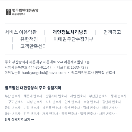
서비스 이용약관
|
개인정보처리방침
|
면책공고
|
유한책임
|
이메일무단수집거부
|
고객만족센터
주소
부산광역시 해운대구 해운대로 554 라온제이빌딩 7층
사업자등록번호
444-85-01147
·
대표번호
1533-7377
이메일문의
hanbyungchul@naver.com
·
광고책임변호사
한병철 변호사
법무법인 대한중앙의 주요 상담지역
부산
변호사
·
해운대
변호사
·
센텀시티
변호사
·
서면
변호사
·
부산진
변호사
·
동래
변호사
·
구포
변호사
·
사상
변호사
·
사하
변호사
·
연제
변호사
·
수영
변호사
·
광안리
변호사
·
금정
변호사
·
기장
변호사
·
남포동
변호사
·
양산
변호사
·
김해
변호사
·
창원
변호사
·
울산
변호사
·
진주
변호사
·
거제
변호사
·
통영
변호사
·
밀양
변호사
·
사천
변호사
·
전체 상담지역 보기 →