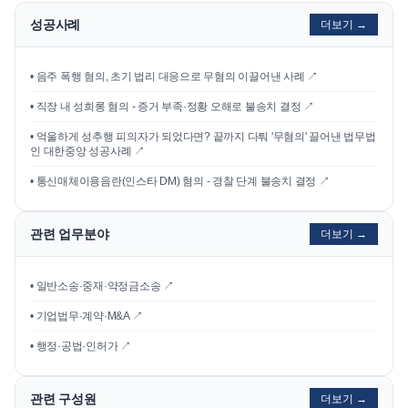
성공사례
더보기 →
•
음주 폭행 혐의, 초기 법리 대응으로 무혐의 이끌어낸 사례
↗
•
직장 내 성희롱 혐의 - 증거 부족·정황 오해로 불송치 결정
↗
•
억울하게 성추행 피의자가 되었다면? 끝까지 다퉈 '무혐의' 끌어낸 법무법
인 대한중앙 성공사례
↗
•
통신매체이용음란(인스타 DM) 혐의 - 경찰 단계 불송치 결정
↗
관련 업무분야
더보기 →
• 일반소송·중재·약정금소송 ↗
• 기업법무·계약·M&A ↗
• 행정·공법·인허가 ↗
관련 구성원
더보기 →