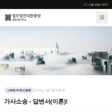
로그인
☎
1533-7377
그룹소개
업무사례
⌂
›
사례분석/최신동향
›
상세
법무법인 대한중앙의 강점
성공사례
사례분석/최신동향
오시는 길
기업 인사이트
가사소송 - 답변서(이혼)!
통합검색
사례분석/최신동향
법률정보
법률지식인
고객후기
업무분야
전문 변호사
2026년 7월 3일
조회
30
사례분석/최신동향
업무분야
각 전문 변호사
가사소송 - 답변서(이혼)!
전체
소식/자료