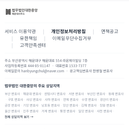
서비스 이용약관
|
개인정보처리방침
|
면책공고
|
유한책임
|
이메일무단수집거부
|
고객만족센터
주소
부산광역시 해운대구 해운대로 554 라온제이빌딩 7층
사업자등록번호
444-85-01147
·
대표번호
1533-7377
이메일문의
hanbyungchul@naver.com
·
광고책임변호사
한병철 변호사
법무법인 대한중앙의 주요 상담지역
부산
변호사
·
해운대
변호사
·
센텀시티
변호사
·
서면
변호사
·
부산진
변호사
·
동래
변호사
·
구포
변호사
·
사상
변호사
·
사하
변호사
·
연제
변호사
·
수영
변호사
·
광안리
변호사
·
금정
변호사
·
기장
변호사
·
남포동
변호사
·
양산
변호사
·
김해
변호사
·
창원
변호사
·
울산
변호사
·
진주
변호사
·
거제
변호사
·
통영
변호사
·
밀양
변호사
·
사천
변호사
·
전체 상담지역 보기 →