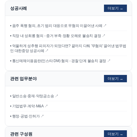
성공사례
더보기 →
•
음주 폭행 혐의, 초기 법리 대응으로 무혐의 이끌어낸 사례
↗
•
직장 내 성희롱 혐의 - 증거 부족·정황 오해로 불송치 결정
↗
•
억울하게 성추행 피의자가 되었다면? 끝까지 다퉈 '무혐의' 끌어낸 법무법
인 대한중앙 성공사례
↗
•
통신매체이용음란(인스타 DM) 혐의 - 경찰 단계 불송치 결정
↗
관련 업무분야
더보기 →
• 일반소송·중재·약정금소송 ↗
• 기업법무·계약·M&A ↗
• 행정·공법·인허가 ↗
관련 구성원
더보기 →