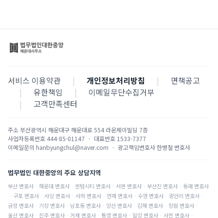
서비스 이용약관
|
개인정보처리방침
|
면책공고
|
유한책임
|
이메일무단수집거부
|
고객만족센터
주소
부산광역시 해운대구 해운대로 554 라온제이빌딩 7층
사업자등록번호
444-85-01147
·
대표번호
1533-7377
이메일문의
hanbyungchul@naver.com
·
광고책임변호사
한병철 변호사
법무법인 대한중앙의 주요 상담지역
부산
변호사
·
해운대
변호사
·
센텀시티
변호사
·
서면
변호사
·
부산진
변호사
·
동래
변호사
·
구포
변호사
·
사상
변호사
·
사하
변호사
·
연제
변호사
·
수영
변호사
·
광안리
변호사
·
금정
변호사
·
기장
변호사
·
남포동
변호사
·
양산
변호사
·
김해
변호사
·
창원
변호사
·
울산
변호사
·
진주
변호사
·
거제
변호사
·
통영
변호사
·
밀양
변호사
·
사천
변호사
·