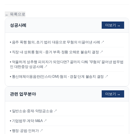
← 목록으로
성공사례
더보기 →
•
음주 폭행 혐의, 초기 법리 대응으로 무혐의 이끌어낸 사례
↗
•
직장 내 성희롱 혐의 - 증거 부족·정황 오해로 불송치 결정
↗
•
억울하게 성추행 피의자가 되었다면? 끝까지 다퉈 '무혐의' 끌어낸 법무법
인 대한중앙 성공사례
↗
•
통신매체이용음란(인스타 DM) 혐의 - 경찰 단계 불송치 결정
↗
관련 업무분야
더보기 →
• 일반소송·중재·약정금소송 ↗
• 기업법무·계약·M&A ↗
• 행정·공법·인허가 ↗