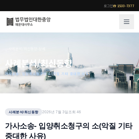
로그인
☎
1533-7377
그룹소개
업무사례
⌂
›
사례분석/최신동향
›
상세
법무법인 대한중앙의 강점
성공사례
사례분석/최신동향
오시는 길
기업 인사이트
가사소송- 입양취소청구의 소(악질 기타 중대한 사유)
통합검색
사례분석/최신동향
법률정보
법률지식인
고객후기
업무분야
전문 변호사
2026년 7월 3일
조회
46
사례분석/최신동향
업무분야
각 전문 변호사
가사소송- 입양취소청구의 소(악질 기타
전체
중대한 사유)
소식/자료