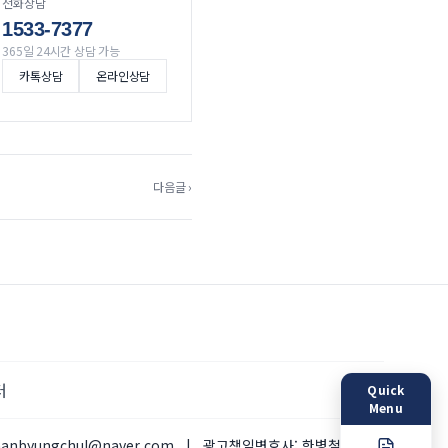
전화상담
1533-7377
365일 24시간 상담 가능
카톡상담
온라인상담
다음글 ›
터
Quick
Menu
hanbyungchul@naver.com
|
광고책임변호사:
한병철 변호사