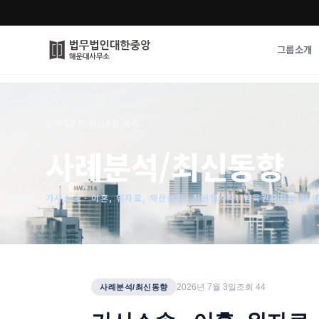
그룹소개
그룹소개
업무사례
⌂
›
사례분석/최신동향
›
상세
법무법인 대한중앙의 강점
성공사례
사례분석/최신동향
오시는 길
기업 인사이트
통합검색
사례분석/최신동
법률정보
가사소송 - 이혼, 위자료, 재산분할, 친권행사자, 양육권자지정 및 
법률지식인
고객후기
2026년 7월 3일
조회
44
사례분석/최신동향