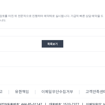
검토를 마친 뒤 전문적으로 진행하며 예약제로 실시됩니다. 가급적 빠른 상담 예약을 드
니다.
목록보기
고
|
유한책임
|
이메일무단수집거부
|
고객만족센
사업자등록번호:
444-85-01147
|
대표번호:
1533-7377
|
이메일문의: