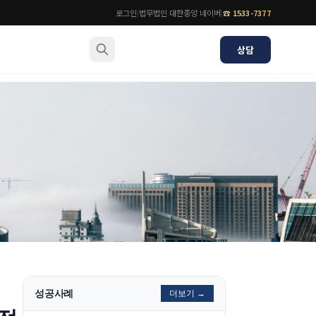
로그인
|
법무법인 대한중앙 네이버
|
☎
1533-7377
상담
소식/자료
변호사
언론보도
공지사항
법률 블로그
법률서식
뉴스레터/브로슈어
성공사례
더보기 →