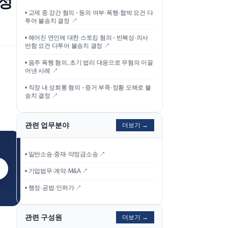
지정
•
교제 중 강간 혐의 - 동의 여부·폭행·협박 요건 다
투어 불송치 결정
↗
•
헤어진 연인에 대한 스토킹 혐의 - 반복성·의사
반함 요건 다투어 불송치 결정
↗
•
음주 폭행 혐의, 초기 법리 대응으로 무혐의 이끌
어낸 사례
↗
•
직장 내 성희롱 혐의 - 증거 부족·정황 오해로 불
송치 결정
↗
관련 업무분야
더보기 →
• 일반소송·중재·약정금소송 ↗
• 기업법무·계약·M&A ↗
• 행정·공법·인허가 ↗
관련 구성원
더보기 →