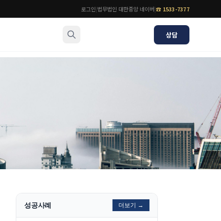
로그인
|
법무법인 대한중앙 네이버
|
☎
1533-7377
상담
소식/자료
변호사
언론보도
공지사항
법률 블로그
법률서식
뉴스레터/브로슈어
성공사례
더보기 →