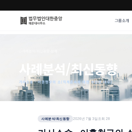
그룹소개
그룹소개
업무사례
⌂
›
사례분석/최신동향
›
상세
법무법인 대한중앙의 강점
성공사례
사례분석/최신동향
오시는 길
기업 인사이트
통합검색
사례분석/최신동
법률정보
가사소송 - 이혼청구의 소(직계존속에 대한 부당한 대우)
법률지식인
고객후기
2026년 7월 3일
조회
28
사례분석/최신동향