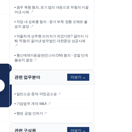
•
음주 폭행 혐의, 초기 법리 대응으로 무혐의 이끌
어낸 사례
↗
•
직장 내 성희롱 혐의 - 증거 부족·정황 오해로 불
송치 결정
↗
•
억울하게 성추행 피의자가 되었다면? 끝까지 다
퉈 '무혐의' 끌어낸 법무법인 대한중앙 성공사례
↗
•
통신매체이용음란(인스타 DM) 혐의 - 경찰 단계
불송치 결정
↗
관련 업무분야
더보기 →
• 일반소송·중재·약정금소송 ↗
• 기업법무·계약·M&A ↗
• 행정·공법·인허가 ↗
관련 구성원
더보기 →