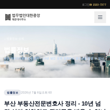
로그인
☎
1533-7377
그룹소개
업무사례
⌂
›
법률정보
›
상세
법무법인 대한중앙의 강점
성공사례
법률정보
오시는 길
기업 인사이트
부산 부동산전문변호사 정리 - 10년 넘긴 상가 임차인도 권리금을 받을 수 있나
통합검색
사례분석/최신동향
요?
법률정보
법률지식인
고객후기
업무분야
전문 변호사
2026년 7월 6일
조회
60
법률정보
업무분야
각 전문 변호사
부산 부동산전문변호사 정리 - 10년 넘
전체
소식/자료