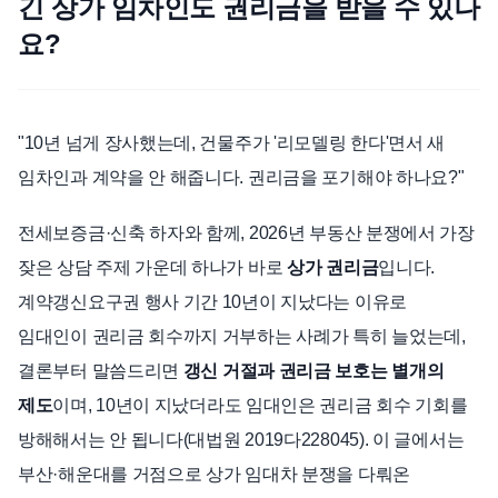
긴 상가 임차인도 권리금을 받을 수 있나
요?
언론보도
공지사항
법률 블로그
법률서식
"10년 넘게 장사했는데, 건물주가 '리모델링 한다'면서 새
뉴스레터/브로슈어
임차인과 계약을 안 해줍니다. 권리금을 포기해야 하나요?"
전세보증금·신축 하자와 함께, 2026년 부동산 분쟁에서 가장
잦은 상담 주제 가운데 하나가 바로
상가 권리금
입니다.
계약갱신요구권 행사 기간 10년이 지났다는 이유로
임대인이 권리금 회수까지 거부하는 사례가 특히 늘었는데,
결론부터 말씀드리면
갱신 거절과 권리금 보호는 별개의
제도
이며, 10년이 지났더라도 임대인은 권리금 회수 기회를
방해해서는 안 됩니다(대법원 2019다228045). 이 글에서는
부산·해운대를 거점으로 상가 임대차 분쟁을 다뤄온