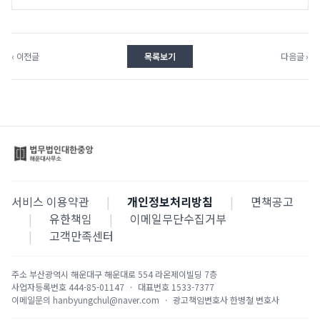
‹ 이전글
목록보기
다음글 ›
서비스 이용약관
|
개인정보처리방침
|
면책공고
|
유한책임
|
이메일무단수집거부
|
고객만족센터
주소
부산광역시 해운대구 해운대로 554 라온제이빌딩 7층
사업자등록번호
444-85-01147
·
대표번호
1533-7377
이메일문의
hanbyungchul@naver.com
·
광고책임변호사
한병철 변호사