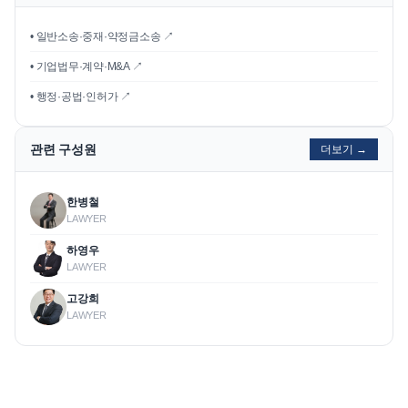
• 일반소송·중재·약정금소송 ↗
• 기업법무·계약·M&A ↗
• 행정·공법·인허가 ↗
관련 구성원
더보기 →
한병철
LAWYER
하영우
LAWYER
고강희
LAWYER