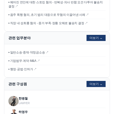
•
헤어진 연인에 대한 스토킹 혐의 - 반복성·의사 반함 요건 다투어 불송치
결정
↗
•
음주 폭행 혐의, 초기 법리 대응으로 무혐의 이끌어낸 사례
↗
•
직장 내 성희롱 혐의 - 증거 부족·정황 오해로 불송치 결정
↗
관련 업무분야
더보기 →
• 일반소송·중재·약정금소송 ↗
• 기업법무·계약·M&A ↗
• 행정·공법·인허가 ↗
관련 구성원
더보기 →
한병철
LAWYER
하영우