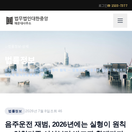
로그인
☎
1533-7377
그룹소개
업무사례
⌂
›
법률정보
›
상세
법무법인 대한중앙의 강점
성공사례
법률정보
오시는 길
기업 인사이트
음주운전 재범, 2026년에는 실형이 원칙 — 양형기준 신설부터 방조죄 확대까지
통합검색
사례분석/최신동향
해운대 형사전문변호사 정리
법률정보
법률지식인
고객후기
업무분야
전문 변호사
2026년 7월 8일
조회
46
법률정보
업무분야
각 전문 변호사
음주운전 재범, 2026년에는 실형이 원칙
전체
소식/자료