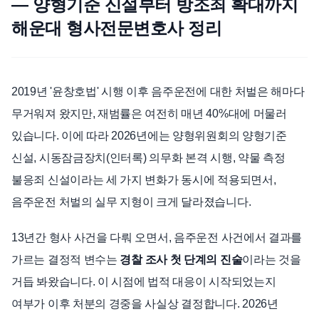
— 양형기준 신설부터 방조죄 확대까지
해운대 형사전문변호사 정리
언론보도
공지사항
법률 블로그
법률서식
2019년 '윤창호법' 시행 이후 음주운전에 대한 처벌은 해마다
뉴스레터/브로슈어
무거워져 왔지만, 재범률은 여전히 매년 40%대에 머물러
있습니다. 이에 따라 2026년에는 양형위원회의 양형기준
신설, 시동잠금장치(인터록) 의무화 본격 시행, 약물 측정
불응죄 신설이라는 세 가지 변화가 동시에 적용되면서,
음주운전 처벌의 실무 지형이 크게 달라졌습니다.
13년간 형사 사건을 다뤄 오면서, 음주운전 사건에서 결과를
가르는 결정적 변수는
경찰 조사 첫 단계의 진술
이라는 것을
거듭 봐왔습니다. 이 시점에 법적 대응이 시작되었는지
여부가 이후 처분의 경중을 사실상 결정합니다. 2026년