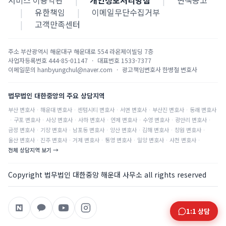
서비스 이용약관
|
개인정보처리방침
|
면책공고
|
유한책임
|
이메일무단수집거부
|
고객만족센터
주소
부산광역시 해운대구 해운대로 554 라온제이빌딩 7층
사업자등록번호
444-85-01147
·
대표번호
1533-7377
이메일문의
hanbyungchul@naver.com
·
광고책임변호사
한병철 변호사
법무법인 대한중앙의 주요 상담지역
부산
변호사
·
해운대
변호사
·
센텀시티
변호사
·
서면
변호사
·
부산진
변호사
·
동래
변호사
·
구포
변호사
·
사상
변호사
·
사하
변호사
·
연제
변호사
·
수영
변호사
·
광안리
변호사
·
금정
변호사
·
기장
변호사
·
남포동
변호사
·
양산
변호사
·
김해
변호사
·
창원
변호사
·
울산
변호사
·
진주
변호사
·
거제
변호사
·
통영
변호사
·
밀양
변호사
·
사천
변호사
·
전체 상담지역 보기 →
Copyright 법무법인 대한중앙 해운대 사무소 all rights reserved
1:1 상담