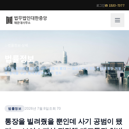
로그인
☎
1533-7377
그룹소개
업무사례
⌂
›
법률정보
›
상세
법무법인 대한중앙의 강점
성공사례
법률정보
오시는 길
기업 인사이트
통장을 빌려줬을 뿐인데 사기 공범이 됐다 — 보이스피싱 전달책·대포통장 처벌
통합검색
사례분석/최신동향
과 방어를 부산 형사전문변호사가 정리
법률정보
법률지식인
고객후기
업무분야
전문 변호사
2026년 7월 8일
조회
70
법률정보
업무분야
각 전문 변호사
통장을 빌려줬을 뿐인데 사기 공범이 됐
전체
소식/자료