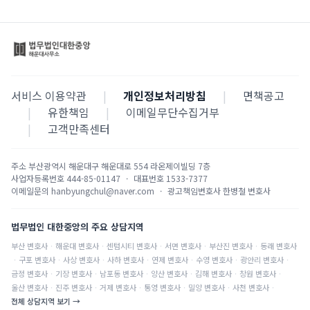
서비스 이용약관
|
개인정보처리방침
|
면책공고
|
유한책임
|
이메일무단수집거부
|
고객만족센터
주소
부산광역시 해운대구 해운대로 554 라온제이빌딩 7층
사업자등록번호
444-85-01147
·
대표번호
1533-7377
이메일문의
hanbyungchul@naver.com
·
광고책임변호사
한병철 변호사
법무법인 대한중앙의 주요 상담지역
부산
변호사
·
해운대
변호사
·
센텀시티
변호사
·
서면
변호사
·
부산진
변호사
·
동래
변호사
·
구포
변호사
·
사상
변호사
·
사하
변호사
·
연제
변호사
·
수영
변호사
·
광안리
변호사
·
금정
변호사
·
기장
변호사
·
남포동
변호사
·
양산
변호사
·
김해
변호사
·
창원
변호사
·
울산
변호사
·
진주
변호사
·
거제
변호사
·
통영
변호사
·
밀양
변호사
·
사천
변호사
·
전체 상담지역 보기 →