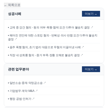
← 목록으로
성공사례
더보기 →
•
교제 중 강간 혐의 - 동의 여부·폭행·협박 요건 다투어 불송치 결정
↗
•
헤어진 연인에 대한 스토킹 혐의 - 반복성·의사 반함 요건 다투어 불송치
결정
↗
•
음주 폭행 혐의, 초기 법리 대응으로 무혐의 이끌어낸 사례
↗
•
직장 내 성희롱 혐의 - 증거 부족·정황 오해로 불송치 결정
↗
관련 업무분야
더보기 →
• 일반소송·중재·약정금소송 ↗
• 기업법무·계약·M&A ↗
• 행정·공법·인허가 ↗