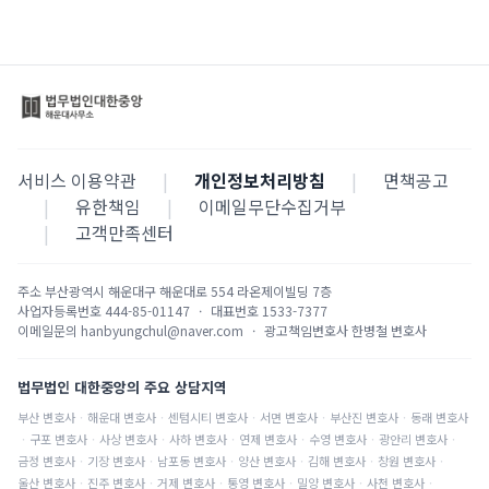
서비스 이용약관
|
개인정보처리방침
|
면책공고
|
유한책임
|
이메일무단수집거부
|
고객만족센터
주소
부산광역시 해운대구 해운대로 554 라온제이빌딩 7층
사업자등록번호
444-85-01147
·
대표번호
1533-7377
이메일문의
hanbyungchul@naver.com
·
광고책임변호사
한병철 변호사
법무법인 대한중앙의 주요 상담지역
부산
변호사
·
해운대
변호사
·
센텀시티
변호사
·
서면
변호사
·
부산진
변호사
·
동래
변호사
·
구포
변호사
·
사상
변호사
·
사하
변호사
·
연제
변호사
·
수영
변호사
·
광안리
변호사
·
금정
변호사
·
기장
변호사
·
남포동
변호사
·
양산
변호사
·
김해
변호사
·
창원
변호사
·
울산
변호사
·
진주
변호사
·
거제
변호사
·
통영
변호사
·
밀양
변호사
·
사천
변호사
·