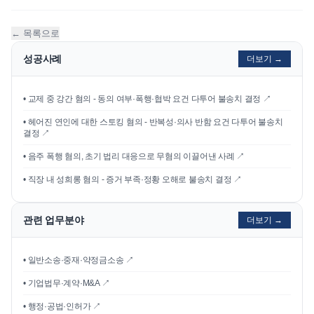
← 목록으로
성공사례
더보기 →
•
교제 중 강간 혐의 - 동의 여부·폭행·협박 요건 다투어 불송치 결정
↗
•
헤어진 연인에 대한 스토킹 혐의 - 반복성·의사 반함 요건 다투어 불송치
결정
↗
•
음주 폭행 혐의, 초기 법리 대응으로 무혐의 이끌어낸 사례
↗
•
직장 내 성희롱 혐의 - 증거 부족·정황 오해로 불송치 결정
↗
관련 업무분야
더보기 →
• 일반소송·중재·약정금소송 ↗
• 기업법무·계약·M&A ↗
• 행정·공법·인허가 ↗