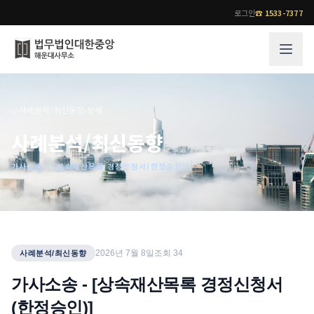
로그인
☎
1533-7377
그룹소개
업무사례
⌂
›
사례분석/최신동향
›
상세
법무법인 대한중앙의 강점
성공사례
사례분석/최신동향
오시는 길
기업 인사이트
가사소송 - [상속재산목록 경정신청서(한정승인)]
통합검색
사례분석/최신동향
법률정보
법률지식인
고객후기
업무분야
전문 변호사
2026년 7월 8일
조회
34
사례분석/최신동향
업무분야
각 전문 변호사
가사소송 - [상속재산목록 경정신청서
전체
(한정승인)]
소식/자료