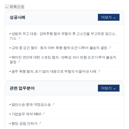
← 목록으로
성공사례
더보기 →
•
성범죄 무고 대응 - 강제추행 혐의 무혐의 후 고소인을 무고죄로 맞고소,
기소
↗
•
교제 중 강간 혐의 - 동의 여부·폭행·협박 요건 다투어 불송치 결정
↗
•
헤어진 연인에 대한 스토킹 혐의 - 반복성·의사 반함 요건 다투어 불송치
결정
↗
•
음주 폭행 혐의, 초기 법리 대응으로 무혐의 이끌어낸 사례
↗
관련 업무분야
더보기 →
• 일반소송·중재·약정금소송 ↗
• 기업법무·계약·M&A ↗
• 행정·공법·인허가 ↗