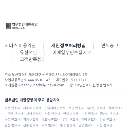
서비스 이용약관
|
개인정보처리방침
|
면책공고
|
유한책임
|
이메일무단수집거부
|
고객만족센터
주소
부산광역시 해운대구 해운대로 554 라온제이빌딩 7층
사업자등록번호
444-85-01147
·
대표번호
1533-7377
이메일문의
hanbyungchul@naver.com
·
광고책임변호사
한병철 변호사
법무법인 대한중앙의 주요 상담지역
부산
변호사
·
해운대
변호사
·
센텀시티
변호사
·
서면
변호사
·
부산진
변호사
·
동래
변호사
·
구포
변호사
·
사상
변호사
·
사하
변호사
·
연제
변호사
·
수영
변호사
·
광안리
변호사
·
금정
변호사
·
기장
변호사
·
남포동
변호사
·
양산
변호사
·
김해
변호사
·
창원
변호사
·
울산
변호사
·
진주
변호사
·
거제
변호사
·
통영
변호사
·
밀양
변호사
·
사천
변호사
·