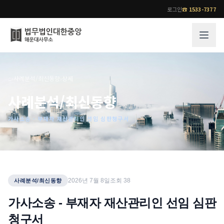
로그인
☎
1533-7377
그룹소개
업무사례
⌂
›
사례분석/최신동향
›
상세
법무법인 대한중앙의 강점
성공사례
사례분석/최신동향
오시는 길
기업 인사이트
가사소송 - 부재자 재산관리인 선임 심판청구서
통합검색
사례분석/최신동향
법률정보
법률지식인
고객후기
업무분야
전문 변호사
2026년 7월 8일
조회
38
사례분석/최신동향
업무분야
각 전문 변호사
가사소송 - 부재자 재산관리인 선임 심판
전체
청구서
소식/자료