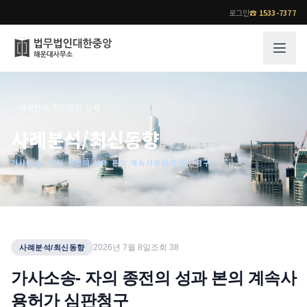
로그인
☎
1533-7377
그룹소개
업무사례
⌂
›
사례분석/최신동향
›
상세
법무법인 대한중앙의 강점
성공사례
사례분석/최신동향
오시는 길
기업 인사이트
가사소송- 자의 종전의 성과 본의 계속사용허가 심판청구
통합검색
사례분석/최신동향
법률정보
법률지식인
고객후기
업무분야
전문 변호사
2026년 7월 8일
조회
38
사례분석/최신동향
업무분야
각 전문 변호사
가사소송- 자의 종전의 성과 본의 계속사
전체
용허가 심판청구
소식/자료