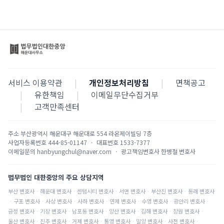
서비스 이용약관
|
개인정보처리방침
|
면책공고
|
유한책임
|
이메일무단수집거부
|
고객만족센터
주소
부산광역시 해운대구 해운대로 554 라온제이빌딩 7층
사업자등록번호
444-85-01147
·
대표번호
1533-7377
이메일문의
hanbyungchul@naver.com
·
광고책임변호사
한병철 변호사
법무법인 대한중앙의 주요 상담지역
부산
변호사
·
해운대
변호사
·
센텀시티
변호사
·
서면
변호사
·
부산진
변호사
·
동래
변호사
·
구포
변호사
·
사상
변호사
·
사하
변호사
·
연제
변호사
·
수영
변호사
·
광안리
변호사
·
금정
변호사
·
기장
변호사
·
남포동
변호사
·
양산
변호사
·
김해
변호사
·
창원
변호사
·
울산
변호사
·
진주
변호사
·
거제
변호사
·
통영
변호사
·
밀양
변호사
·
사천
변호사
·