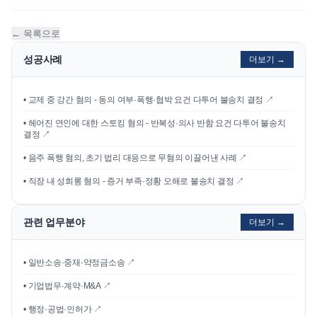
← 목록으로
성공사례
더보기 →
•
교제 중 강간 혐의 - 동의 여부·폭행·협박 요건 다투어 불송치 결정
↗
•
헤어진 연인에 대한 스토킹 혐의 - 반복성·의사 반함 요건 다투어 불송치
결정
↗
•
음주 폭행 혐의, 초기 법리 대응으로 무혐의 이끌어낸 사례
↗
•
직장 내 성희롱 혐의 - 증거 부족·정황 오해로 불송치 결정
↗
관련 업무분야
더보기 →
• 일반소송·중재·약정금소송 ↗
• 기업법무·계약·M&A ↗
• 행정·공법·인허가 ↗