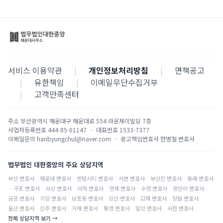
서비스 이용약관
|
개인정보처리방침
|
면책공고
|
유한책임
|
이메일무단수집거부
|
고객만족센터
주소
부산광역시 해운대구 해운대로 554 라온제이빌딩 7층
사업자등록번호
444-85-01147
·
대표번호
1533-7377
이메일문의
hanbyungchul@naver.com
·
광고책임변호사
한병철 변호사
법무법인 대한중앙의 주요 상담지역
부산
변호사
·
해운대
변호사
·
센텀시티
변호사
·
서면
변호사
·
부산진
변호사
·
동래
변호사
·
구포
변호사
·
사상
변호사
·
사하
변호사
·
연제
변호사
·
수영
변호사
·
광안리
변호사
·
금정
변호사
·
기장
변호사
·
남포동
변호사
·
양산
변호사
·
김해
변호사
·
창원
변호사
·
울산
변호사
·
진주
변호사
·
거제
변호사
·
통영
변호사
·
밀양
변호사
·
사천
변호사
·
전체 상담지역 보기 →