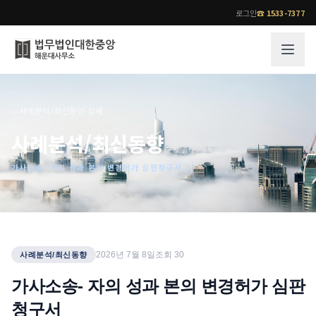
로그인
☎
1533-7377
그룹소개
업무사례
⌂
›
사례분석/최신동향
›
상세
법무법인 대한중앙의 강점
성공사례
사례분석/최신동향
오시는 길
기업 인사이트
가사소송- 자의 성과 본의 변경허가 심판청구서
통합검색
사례분석/최신동향
법률정보
법률지식인
고객후기
업무분야
전문 변호사
2026년 7월 8일
조회
30
사례분석/최신동향
업무분야
각 전문 변호사
가사소송- 자의 성과 본의 변경허가 심판
전체
청구서
소식/자료