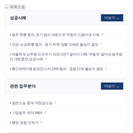
← 목록으로
성공사례
더보기 →
•
음주 폭행 혐의, 초기 법리 대응으로 무혐의 이끌어낸 사례
↗
•
직장 내 성희롱 혐의 - 증거 부족·정황 오해로 불송치 결정
↗
•
억울하게 성추행 피의자가 되었다면? 끝까지 다퉈 '무혐의' 끌어낸 법무법
인 대한중앙 성공사례
↗
•
통신매체이용음란(인스타 DM) 혐의 - 경찰 단계 불송치 결정
↗
관련 업무분야
더보기 →
• 일반소송·중재·약정금소송 ↗
• 기업법무·계약·M&A ↗
• 행정·공법·인허가 ↗