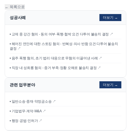
← 목록으로
성공사례
더보기 →
•
교제 중 강간 혐의 - 동의 여부·폭행·협박 요건 다투어 불송치 결정
↗
•
헤어진 연인에 대한 스토킹 혐의 - 반복성·의사 반함 요건 다투어 불송치
결정
↗
•
음주 폭행 혐의, 초기 법리 대응으로 무혐의 이끌어낸 사례
↗
•
직장 내 성희롱 혐의 - 증거 부족·정황 오해로 불송치 결정
↗
관련 업무분야
더보기 →
• 일반소송·중재·약정금소송 ↗
• 기업법무·계약·M&A ↗
• 행정·공법·인허가 ↗