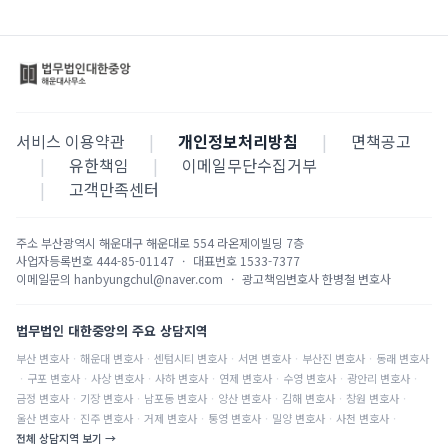
서비스 이용약관
|
개인정보처리방침
|
면책공고
|
유한책임
|
이메일무단수집거부
|
고객만족센터
주소
부산광역시 해운대구 해운대로 554 라온제이빌딩 7층
사업자등록번호
444-85-01147
·
대표번호
1533-7377
이메일문의
hanbyungchul@naver.com
·
광고책임변호사
한병철 변호사
법무법인 대한중앙의 주요 상담지역
부산
변호사
·
해운대
변호사
·
센텀시티
변호사
·
서면
변호사
·
부산진
변호사
·
동래
변호사
·
구포
변호사
·
사상
변호사
·
사하
변호사
·
연제
변호사
·
수영
변호사
·
광안리
변호사
·
금정
변호사
·
기장
변호사
·
남포동
변호사
·
양산
변호사
·
김해
변호사
·
창원
변호사
·
울산
변호사
·
진주
변호사
·
거제
변호사
·
통영
변호사
·
밀양
변호사
·
사천
변호사
·
전체 상담지역 보기 →