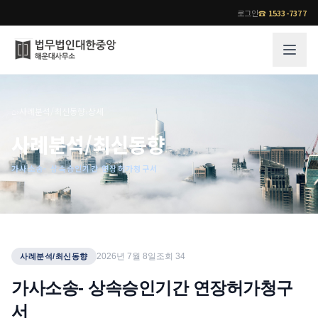
로그인
☎
1533-7377
그룹소개
업무사례
⌂
›
사례분석/최신동향
›
상세
법무법인 대한중앙의 강점
성공사례
사례분석/최신동향
오시는 길
기업 인사이트
가사소송- 상속승인기간 연장허가청구서
통합검색
사례분석/최신동향
법률정보
법률지식인
고객후기
업무분야
전문 변호사
2026년 7월 8일
조회
34
사례분석/최신동향
업무분야
각 전문 변호사
가사소송- 상속승인기간 연장허가청구
전체
서
소식/자료