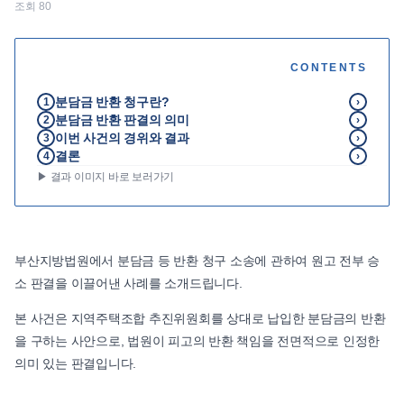
조회
80
언론보도
공지사항
CONTENTS
법률 블로그
분담금 반환 청구란?
1
›
법률서식
분담금 반환 판결의 의미
2
›
뉴스레터/브로슈어
이번 사건의 경위와 결과
3
›
​결론
4
›
▶ 결과 이미지 바로 보러가기
부산지방법원에서 분담금 등 반환 청구 소송에 관하여 원고 전부 승
소 판결을 이끌어낸 사례를 소개드립니다.
본 사건은 지역주택조합 추진위원회를 상대로 납입한 분담금의 반환
을 구하는 사안으로, 법원이 피고의 반환 책임을 전면적으로 인정한
의미 있는 판결입니다.