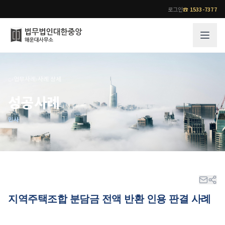
로그인
☎
1533-7377
그룹소개
업무사례
⌂
›
업무사례
›
사례 상세
법무법인 대한중앙의 강점
성공사례
성공사례
오시는 길
기업 인사이트
민사
통합검색
사례분석/최신동향
법률정보
법률지식인
고객후기
업무분야
전문 변호사
업무분야
각 전문 변호사
지역주택조합 분담금 전액 반환 인용 판결 사례
전체
소식/자료