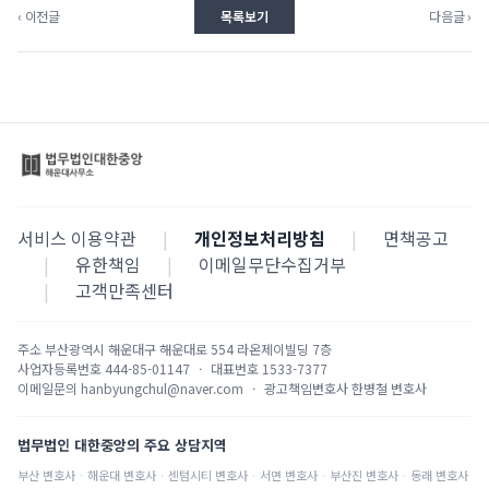
‹ 이전글
목록보기
다음글 ›
서비스 이용약관
|
개인정보처리방침
|
면책공고
|
유한책임
|
이메일무단수집거부
|
고객만족센터
주소
부산광역시 해운대구 해운대로 554 라온제이빌딩 7층
사업자등록번호
444-85-01147
·
대표번호
1533-7377
이메일문의
hanbyungchul@naver.com
·
광고책임변호사
한병철 변호사
법무법인 대한중앙의 주요 상담지역
부산
변호사
·
해운대
변호사
·
센텀시티
변호사
·
서면
변호사
·
부산진
변호사
·
동래
변호사